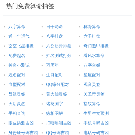
热门免费算命抽签
八字算命
日干论命
称骨算命
近一年运气
八字排盘
六壬排盘
玄空飞星排盘
六爻起卦排盘
奇门遁甲排盘
免费起名
姓名测试打分
看风水算命
神奇小测试
万历年
八字合婚
姓名配对
生肖配对
星座配对
血型配对
QQ缘分配对
观音灵签
吕祖灵签
黄大仙灵签
关圣帝灵签
天后灵签
诸葛测字
指纹算命
手相查询
痣相图解
生男生女预测
眼皮跳测吉凶
打喷嚏测吉凶
手机号码吉凶
身份证号码吉凶
QQ号码吉凶
电话号码吉凶