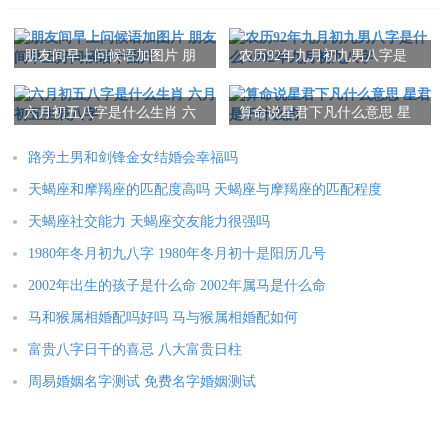
朋友间早上问候语加图片 朋
农历92年九月初九男八字是
友间早上好问候语十图片
什么 1992年九月初九八字
六月初五八字是什么生肖 六
算命说星君下凡什么意思 星
月初五生辰八字
君是干什么的
路旁土男和剑锋金女结婚会幸福吗
天蝎座和摩羯座的匹配度高吗 天蝎座与摩羯座的匹配程度
天蝎座社交能力 天蝎座交友能力很强吗
1980年冬月初九八字 1980年冬月初十是阳历几号
2002年出生的孩子是什么命 2002年属马是什么命
马和猴属相婚配吗好吗 马与猴属相婚配如何
富贵八字日干的喜忌 八大富贵日柱
周易婚姻名字测试 免费名字婚姻测试