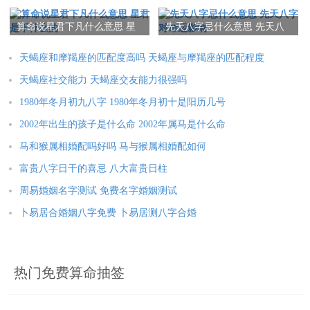
什么 1992年九月初九八字
月初五生辰八字
从早上好的问候语可以为我们的一天注入积极向上的动力。当我
算命说星君下凡什么意思 星
先天八字忌什么意思 先天八
君是干什么的
字对命运影响
们收到朋友们的问候时，会感觉到他们的关注与关爱，在这会让
天蝎座和摩羯座的匹配度高吗 天蝎座与摩羯座的匹配程度
我们对新的一天充斥期待与动力，更加积极地面对生活中的挑
战。
天蝎座社交能力 天蝎座交友能力很强吗
1980年冬月初九八字 1980年冬月初十是阳历几号
表达关注与关爱
2002年出生的孩子是什么命 2002年属马是什么命
对早上的问候语是我们向朋友们表达关注与关爱的一种方式。适
马和猴属相婚配吗好吗 马与猴属相婚配如何
时发送一条早安信息，或者发一张温馨的问候图片，可以让朋友
富贵八字日干的喜忌 八大富贵日柱
感觉到我们的关爱，增进彼此之间的情感。
周易婚姻名字测试 免费名字婚姻测试
卜易居合婚姻八字免费 卜易居测八字合婚
温暖心灵
热门免费算命抽签
从朋友间早上问候语不仅可以给予我们温暖，也能温暖他人的心
灵。当我们用一句早上好的问候语去打招呼时，可以让朋友感觉