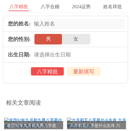
八字精批
八字合婚
2024运势
姓名祥批
（图片示例10）
您的姓名:
朋友间早上问候语的重要性
每天早上，我们都会与许多人相遇，包括亲人、把朋友与同事。
您的性别:
男
女
当我们用一个热情的问候语去打招呼的时候，不仅可以让对方感
觉到我们的关注与关爱，还可以在忙碌的生活中增加一份温暖与
出生日期:
喜悦。
八字精批
重新填写
朋友间早上问候语的重要性体现在以下几个在领域 :
互动拉近关系
通过早上的问候语，我们可以主动与朋友们进行互动，拉近彼此
相关文章阅读
之间的关系。不管是发送一条短信、为发一张问候图片，还是亲
自嘱咐一句，“早上好”，都可以让我们之间的联系更加紧密。
农历92年九月初九男八字是
六月初五八字是什么生肖 六
增添积极向上的动力