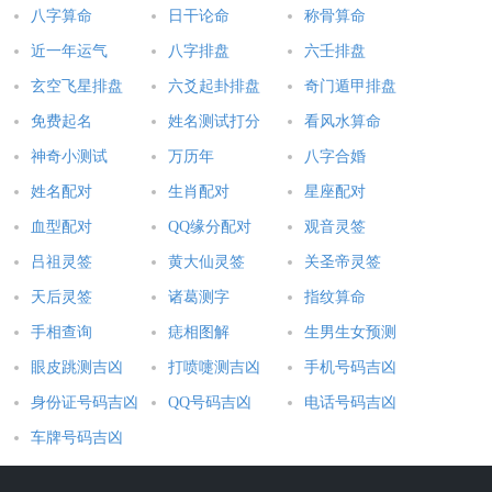
到我们对他们的关注，为他们的一天带来一丝温暖与欢乐。
八字算命
日干论命
称骨算命
近一年运气
八字排盘
六壬排盘
营造良好氛围
玄空飞星排盘
六爻起卦排盘
奇门遁甲排盘
当通过朋友间的早上问候，可以营造良好的氛围，让我们的生活
免费起名
姓名测试打分
看风水算命
更加美好。每天早上，当我们发送一条早安信息或发一张问候图
神奇小测试
万历年
八字合婚
片时，不仅可以给朋友带去快乐，也可以为我们自己的心情增添
一份喜悦。
姓名配对
生肖配对
星座配对
血型配对
QQ缘分配对
观音灵签
当朋友间的早上问候语加图片不仅可以增加彼此之间的关系与增
吕祖灵签
黄大仙灵签
关圣帝灵签
进友谊，还可以让我们充斥积极向上的动力，帮助我们度过愉快
天后灵签
诸葛测字
指纹算命
的一天。在忙碌的生活中，给朋友们带去早上的问候，不仅可以
让他们感觉到我们的关注与关爱，更能温暖彼此的心灵，营造良
手相查询
痣相图解
生男生女预测
好的生活氛围。
眼皮跳测吉凶
打喷嚏测吉凶
手机号码吉凶
身份证号码吉凶
QQ号码吉凶
电话号码吉凶
本文：
朋友间早上问候语加图片 朋友间早上好问候语十图片
车牌号码吉凶