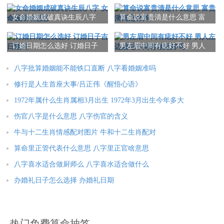
有稳定的工作与收入来源，在这为他们的财运提供了有力支持。
女命婚姻成破真诀生辰八字
算命说富贵清是什么意思 富
5、从职业发展的稳定性将使虎能够更好地规划与管理自己的财
女命破婚啥意思
贵清高之命局
富，为未来的发展提供更多的机遇与选择。
订婚日期怎么选好 订婚日子
男左眉中间有痣好不好 男人
吉日查询
左边眉毛中间有颗痣好吗
四、财富管理技能 提升
八字批算婚姻能不能铁口直断 八字看婚姻准吗
1、以在在这个年龄段，虎对于财富的管理技能 通常会得到提
修行是人生首座大事/吕正伟《醒悟心语》
升。经过多年的工作与生活有经历 ，他们对于金钱的认知与运用
1972年属什么生肖属相3月出生 1972年3月出生今年多大
都有了较深入的理解。
伤官八字是什么意思 八字伤官的含义
2、以86年的虎在在这个年龄段已经逐渐形成必须的财务观念与
牛与十二生肖情感配对图片 牛和十二生肖配对
理财计划，而且能够得到实施。他们更加明智地管理自己的财
算命里正管代表什么意思 八字里正官啥意思
富，避免了部分不必要的经济浪费。
八字喜水适合做厨师么 八字喜水适合做什么
3、当虎的判断力与风险意识也会得到提升。在投资与理财在领域
办婚礼日子怎么选择 办婚礼日期
，他们能够更加理性与务实地进行决策，避免了部分不必要的经
济风险与损失。
热门免费算命抽签