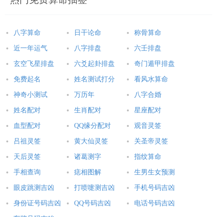
4、以在财富管理技能 提升的基础上，虎还能够更好地把握与管
理自己的财富增长机遇。他们能够更好地分配条件 ，提升自己的
投资回报率。
八字算命
日干论命
称骨算命
近一年运气
八字排盘
六壬排盘
5、以财富管理技能 的提升为虎赢得了更多的财富增长机遇，也
玄空飞星排盘
六爻起卦排盘
奇门遁甲排盘
使得他们在在这个年龄段更能在财运上表现出色。
免费起名
姓名测试打分
看风水算命
五、心态调整
神奇小测试
万历年
八字合婚
1、为在在这个年龄段，虎的心态通常会更加成熟与稳定。他们对
姓名配对
生肖配对
星座配对
于财富的追求与价值也会发生部分变化，更加注重内在的满足与
血型配对
QQ缘分配对
观音灵签
生活品质。
吕祖灵签
黄大仙灵签
关圣帝灵签
2、把虎的人生观与价值观也会随着年龄与有经历 的增长而逐渐
天后灵签
诸葛测字
指纹算命
形成，他们更加明确自己的目标与理想，不再盲目追求财富的增
手相查询
痣相图解
生男生女预测
长。
眼皮跳测吉凶
打喷嚏测吉凶
手机号码吉凶
3、把在心态调整的基础上，虎能够更好地应对外界的压力与挑
身份证号码吉凶
QQ号码吉凶
电话号码吉凶
战。他们能够保持积极向上的情绪态度，更好地应对各种困难与