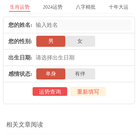
5、对事业突破不仅意味着虎在财运在领域 更好的表现，更意味
生肖运势
2024运势
八字精批
十年大运
着他们在职业生涯中能够取得持续的发展与成长，为未来打下更
坚实的基础。
您的姓名:
三、职业发展稳定
您的性别:
男
女
1、当在在这个年龄段，虎的职业发展通常比较稳定。他们在行业
中已经积累了必须的有经历 与知识，对自己的职业规划有较为清
出生日期:
晰的认识。在这使得他们能够更加专注与投入于自己的事业。
感情状态:
单身
有伴
2、对86年的虎在在这个年龄段普通已经建立了较为稳定的人脉
关系，有必须的人际条件 可以依赖与利用。在这对他们职业发展
运势查询
重新填写
的稳定性与成功度都起到积极的推动作用。
3、对虎在在这个年龄段也更加懂得怎样平衡工作与生活，他们能
够更好地调节自己的心态与状态，提高工作效率与职业素养。
相关文章阅读
4、从对于那些在在这个年龄段发展得较好的虎来说，他们通常会