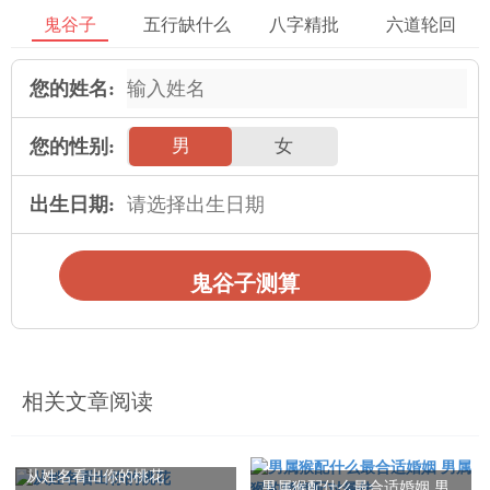
鬼谷子
五行缺什么
八字精批
六道轮回
象的属性，可以让其与其他对象相互匹配。在服装搭配中，我们
可以依据不同的场合与气氛，选择不同风格、对颜色与材质的服
您的姓名:
装，以实现与谐、舒适的效果。
在大自然中，也存在着多样的对象属性来实现日元搭配与谐。动
您的性别:
男
女
植物的颜色与形态都是通过自然选择与进化过程中的适应环境而
发展起来的。当然，在这里面也包含了许多奇特的例子，比如动
出生日期:
物、以植物与生物环境的搭配等。
通过调整对象属性，可以实现日元搭配与谐的效果，使对象能够
鬼谷子测算
相互融合、为互补与发展。
- 中与的作用
相关文章阅读
为中与是实现日元搭配与谐的另一种重要方式。通过中与，可以
弱化甚至消除对象间的冲突与不与谐因素，实现动态平衡与全方
位发展。
从姓名看出你的桃花
男属猴配什么最合适婚姻 男