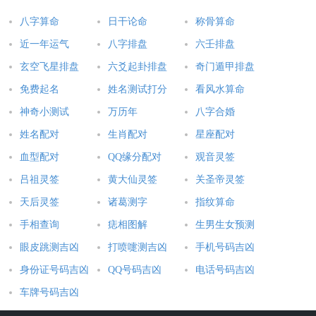
八字算命
日干论命
称骨算命
在人类社会中，协调与平衡也是重要的原则。各个行业、把部门
近一年运气
八字排盘
六壬排盘
与机构之间的协作与合作，可以实现条件 的优化利用与效益最大
玄空飞星排盘
六爻起卦排盘
奇门遁甲排盘
化。**、企业、公众等各方的关系协调与平衡，也是社会稳定与
免费起名
姓名测试打分
看风水算命
发展的基础。
神奇小测试
万历年
八字合婚
4 - 实现日元搭配与谐的重要性
姓名配对
生肖配对
星座配对
血型配对
QQ缘分配对
观音灵签
实现日元搭配与谐对于对象的发展与变化至关重要。只有对象间
吕祖灵签
黄大仙灵签
关圣帝灵签
的搭配与谐，才能够相互补充、看提高效益，从而实现优点 互补
天后灵签
诸葛测字
指纹算命
与共同进步。
手相查询
痣相图解
生男生女预测
在同时，实现日元搭配与谐也对个体与社会的福祉有着积极的作
眼皮跳测吉凶
打喷嚏测吉凶
手机号码吉凶
用。与谐的环境与关系能够降低紧张与压力，提升人们的生活质
身份证号码吉凶
QQ号码吉凶
电话号码吉凶
量与幸福感。而日元不搭、把搭配不与谐则可能造成冲突、压力
与不稳定。
车牌号码吉凶