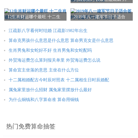
属猴的婚姻配对最佳
在人际关系中，中与也起着重要的作用。不管是家庭、对团队还
是社会群体，都需要协调人际关系来实现与谐共处与共同进步。
12生肖财运哪个最旺 十二生
2019年八一建军节日子适合
通过沟通、妥协、包容等方式，人们可以化解矛盾，化敌为友，
肖谁的财运好
签约吗,建军节有什么活动？
江疏影八字看何时结婚 江疏影1982年出生
为共同目标努力奋斗。
算命克男孩什么意思是什么意思 算命男克女是什么意思
中与是实现对象间与谐发展的重要手段。通过平衡、当调与与抵
生肖男兔和女蛇好不好 生肖男兔和女蛇配吗
消，可以实现日元的搭配与谐，促进对象的健康发展与变化。
外贸海运费怎么算到报关单里 外贸海运费怎么说
3 - 协调与平衡
算命宜主坐落的意思 主坐在什么方位
为协调与平衡是实现日元搭配与谐的另一种重要策略。通过协调
十二属相婚配古今时辰对照表 十二属相生日时辰婚配
不同对象之间的关系，使其相互配合与互相依存，从而实现与谐
属兔家里放什么招财 属兔家里摆放什么最好
的目的。
为什么铜钱和八字算命准 算命用铜钱
在自然界中，生态系统的平衡就是协调与平衡的典型例子。每个
生物种群都与其他种群相互作用，相互依存。通过食物链、为能
热门免费算命抽签
量流动等过程，维持着生态系统的健康与稳定。