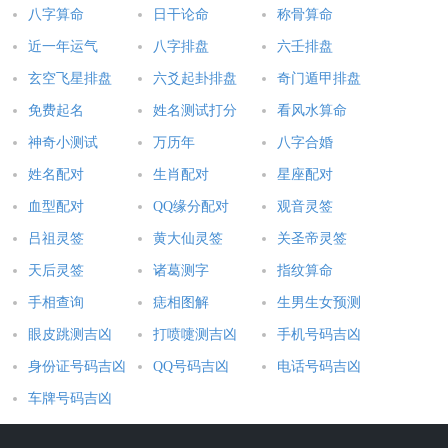
八字算命
日干论命
称骨算命
齐齐哈尔算命的地方 齐齐哈尔哪有算命的 齐齐哈尔什么地
近一年运气
八字排盘
六壬排盘
方算命比较准
玄空飞星排盘
六爻起卦排盘
奇门遁甲排盘
免费起名
姓名测试打分
看风水算命
本文：
齐齐哈尔算命的地方
神奇小测试
万历年
八字合婚
姓名配对
生肖配对
星座配对
血型配对
QQ缘分配对
观音灵签
吕祖灵签
黄大仙灵签
关圣帝灵签
天后灵签
诸葛测字
指纹算命
手相查询
痣相图解
生男生女预测
眼皮跳测吉凶
打喷嚏测吉凶
手机号码吉凶
身份证号码吉凶
QQ号码吉凶
电话号码吉凶
车牌号码吉凶