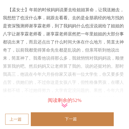
【孟女士】年前的时候妈妈说要去给姐姐算命，让我送她去，
我想想了也没什么事，就跟去看看。去的是金朋易经的地方找的
是资深预测师谢享霖老师，到了我妈妈什么也没说就给了姐姐的
八字让谢享霖老师看，谢享霖老师居然把一年里姐姐的大部分事
都说出来了，而且还点出了什么时间大体在什么地方，简直太神
奇了，以前我都觉得算命先生都是乱说的，但亲耳听到他说出
来，简直神了。我看他说得那么多，我就悄悄对我妈妈说，顺便
算算我的吧。然后妈妈又让老师算了我的。说的还挺对的。那时
我高三，他说在今年六月份你家又该有一位大学生，你又要多受
点苦，供她们的，不过你这是女孩八字，但性格像男孩，在哪人
缘都不错，不过她得努力，大学肯定没问题的。果然，今年六月
份，我超常发挥考入班级前五，上了大学。这成绩是我从没有过
阅读剩余的52%
的。
下一篇
上一篇
【刘女士】现在我来说说自己的亲身经历吧，大概还是2014年