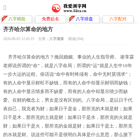
八字精批
免费起名
八字排盘
八字配对
齐齐哈尔算命的地方
2026-06-03 12:45:25
分类：
八字测算
阅读(104)
齐齐哈尔算命的地方？挽回婚姻、事业的人生指导师。 谢享霖
老师说所谓的“命”，就是八字命局；所谓的“运”就是人生中10年
一步大运的运程。俗话说“命中有时终须有，命中无时莫强求”；
有的人命中显示财旺不缺钱，而有的人命中却显示财弱而缺钱；
有的人命中显示情多而不缺爱，而有的人命中却显示情少而缺
爱。在财的概念上，男女是没有区别的。八字命局，是以日干代
表自己，我克者为财；如果日干是金，那所克的木就是财；如果
日干是木，那所克的土就是财；如果日干是水，那所克的火就是
财；如果日干是火，那所克的金就是财；如果日干是土，那所克
的水就是财。说这些可能不是很明白具体是什么意思，那么接下