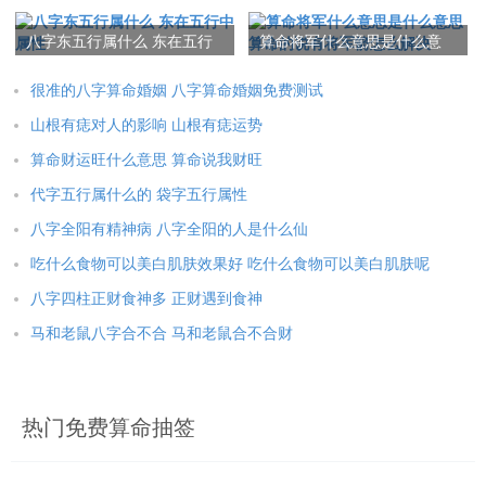
么 癌症八字命理
运 八字中有两午马
第76代孙。国内婚姻感情财运事业预测专家，实战派高级预测
师，擅长八字测算，专供婚姻，事业和灾煞分析，研究八字、命
八字东五行属什么 东在五行
算命将军什么意思是什么意
中属性
思 算命的说有将军箭怎么解
理学科几十余载，别具心得。金朋易经士为企事业、风水楼宇以
决
很准的八字算命婚姻 八字算命婚姻免费测试
及个人谋篇布局千余例，闻名遐迩，享誉一方。长期致力于撇除
山根有痣对人的影响 山根有痣运势
术数的信仰崇拜附会成份，以学理性的态度来探讨传统玄学，并
善于为他人指导开运，特别对婚恋、事业财运的预测都是自己的
算命财运旺什么意思 算命说我财旺
专长，反馈很强烈，所预测的事情和所做调理一一应验，结缘预
代字五行属什么的 袋字五行属性
测有缘人。同样也希望通过自己的微薄之力可以帮助更多的朋友
八字全阳有精神病 八字全阳的人是什么仙
们。
吃什么食物可以美白肌肤效果好 吃什么食物可以美白肌肤呢
八字四柱正财食神多 正财遇到食神
谢享霖老师讲路要靠自己走，选择一条什么样的路，就会得到
马和老鼠八字合不合 马和老鼠合不合财
一份什么样的生活。这种选择，就是调整运气的方法。当然，如
果再针对个人情况，你对你的人生不了解，不知道，感到迷茫或
困惑，你可联系谢享霖老师个人
微信:
。你的人生不顺，你的感情
热门免费算命抽签
受到伤害，你的恋爱总遇错折，你的婚姻总是让你伤心，可与我
们交流、沟通，让我们帮你化解，让你有个幸福的人生。