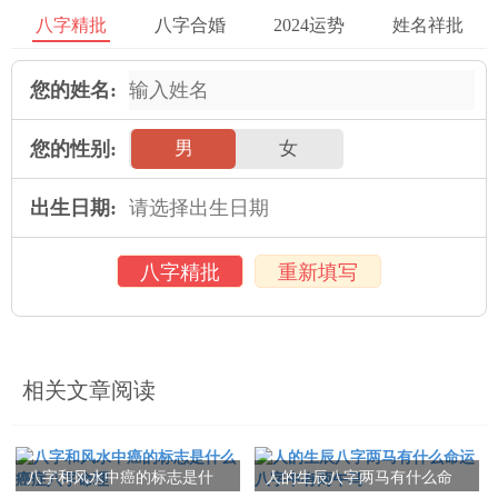
年初的时候，那时候因为工作不顺心，犹豫着要不要换个工作环
八字精批
八字合婚
2024运势
姓名祥批
境，主要考虑着是不是要离开老家换座城市。当然想到现实问
题，就是年龄也不小了，换座城市重新开始不是一件小事，自己
您的姓名:
拿捏不好主意，觉得有风险。然后刚好我一个朋友感情事业也不
您的性别:
男
女
太顺心，于是我们两人结伴决定去算命。当时，有人介绍了金朋
易经的算命先生孔令棣谢享霖老师，于是我们选了个时间自己开
出生日期:
车过去了。别的扯淡的事情就不说了，我只知道当时谢享霖老师
很果断的告诉我，2015年一定会嫁人，连对方的姓是左右结构组
八字精批
重新填写
成都描述详细，对方大概会在哪个地理位置方向，都告知的很明
白，今年我结婚都快两年的，感觉我对象就是谢享霖老师给我找
的似的，怎么能算的那么准呢，参不透里面的玄妙，后来因为孩
子的事情又去找谢享霖老师了，因为路程比较远谢享霖老师说微
相关文章阅读
信上也可以算命了，不用再大老远的跑了，有需要的朋友也可以
加一下的。
金朋易经士：谢享霖老师，本名孔令棣，号金朋易经士，孔子
八字和风水中癌的标志是什
人的生辰八字两马有什么命