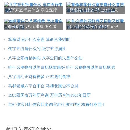
属狗人2025年全年运势详解
属猪人2025年全年运势详解
八字东五行属什么 东在五行
算命将军什么意思是什么意
中属性
思 算命的说有将军箭怎么解
决
如何看自己八字排盘 怎么看
什么样的花好养又招财又好
本文：
人的生辰八字两马有什么命运 八字中有两午马
自己八字排盘
看 什么样的花好看好养活
算命财运旺什么意思 算命说我财旺
代字五行属什么的 袋字五行属性
八字全阳有精神病 八字全阳的人是什么仙
吃什么食物可以美白肌肤效果好 吃什么食物可以美白肌肤呢
八字四柱正财食神多 正财遇到食神
马和老鼠八字合不合 马和老鼠合不合财
1983阳历表万年历查询 万年历查询1983年日历
年柱伤官月柱伤官日坐伤官时柱伤官的性格有何不同？
热门免费算命抽签