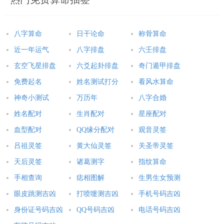
八字算命
日干论命
称骨算命
近一年运气
八字排盘
六壬排盘
玄空飞星排盘
六爻起卦排盘
奇门遁甲排盘
免费起名
姓名测试打分
看风水算命
神奇小测试
万历年
八字合婚
姓名配对
生肖配对
星座配对
血型配对
QQ缘分配对
观音灵签
吕祖灵签
黄大仙灵签
关圣帝灵签
天后灵签
诸葛测字
指纹算命
手相查询
痣相图解
生男生女预测
眼皮跳测吉凶
打喷嚏测吉凶
手机号码吉凶
身份证号码吉凶
QQ号码吉凶
电话号码吉凶