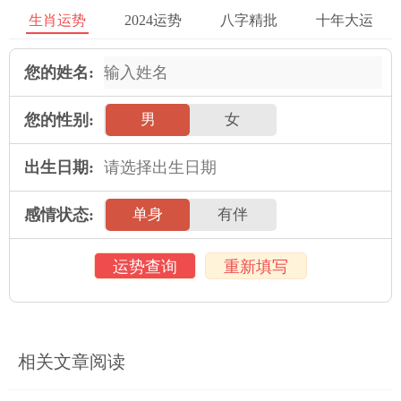
够与各类人群进行良好的沟通与交流。
生肖运势
2024运势
八字精批
十年大运
人的生辰八字中有两午马的命运较为特殊。他可能会经历部分起
您的姓名:
伏与波折，但也有许多的机遇与发展空间。他在事业、看财运、
感情、健康与人际关系等在领域 都有必须的潜力与机遇。但在同
您的性别:
男
女
时也需要看平衡与把握自我 的技能 与状况，避免过度冲动与不理
性的行为。
出生日期:
2025年运势
感情状态:
单身
有伴
属鼠人2025年全年运势详解
属牛人2025年全年运势详解
运势查询
重新填写
属虎人2025年全年运势详解
属兔人2025年全年运势详解
属龙人2025年全年运势详解
属蛇人2025年全年运势详解
属马人2025年全年运势详解
属羊人2025年全年运势详解
相关文章阅读
属猴人2025年全年运势详解
属鸡人2025年全年运势详解