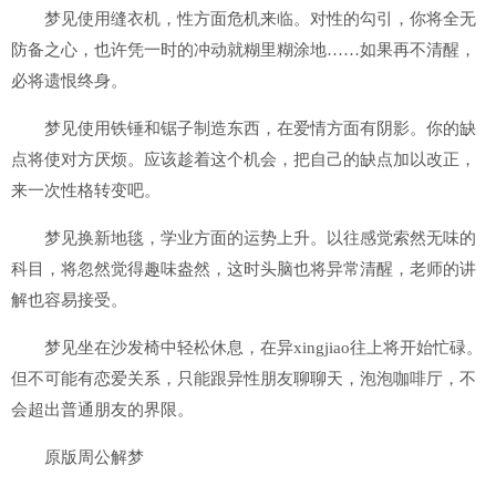
梦见使用缝衣机，性方面危机来临。对性的勾引，你将全无
防备之心，也许凭一时的冲动就糊里糊涂地……如果再不清醒，
必将遗恨终身。
梦见使用铁锤和锯子制造东西，在爱情方面有阴影。你的缺
点将使对方厌烦。应该趁着这个机会，把自己的缺点加以改正，
来一次性格转变吧。
梦见换新地毯，学业方面的运势上升。以往感觉索然无味的
科目，将忽然觉得趣味盎然，这时头脑也将异常清醒，老师的讲
解也容易接受。
梦见坐在沙发椅中轻松休息，在异xingjiao往上将开始忙碌。
但不可能有恋爱关系，只能跟异性朋友聊聊天，泡泡咖啡厅，不
会超出普通朋友的界限。
原版周公解梦