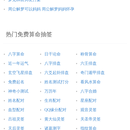
周公解梦可以妈妈 周公解梦妈妈怀孕
热门免费算命抽签
八字算命
日干论命
称骨算命
近一年运气
八字排盘
六壬排盘
玄空飞星排盘
六爻起卦排盘
奇门遁甲排盘
免费起名
姓名测试打分
看风水算命
神奇小测试
万历年
八字合婚
姓名配对
生肖配对
星座配对
血型配对
QQ缘分配对
观音灵签
吕祖灵签
黄大仙灵签
关圣帝灵签
天后灵签
诸葛测字
指纹算命