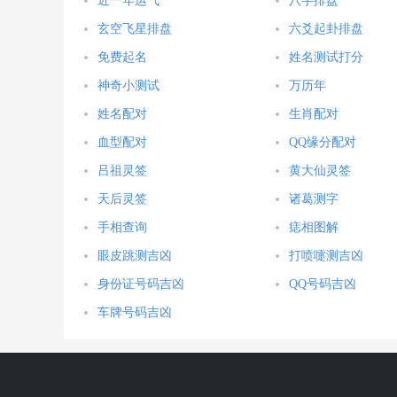
近一年运气
八字排盘
玄空飞星排盘
六爻起卦排盘
免费起名
姓名测试打分
神奇小测试
万历年
姓名配对
生肖配对
血型配对
QQ缘分配对
吕祖灵签
黄大仙灵签
天后灵签
诸葛测字
手相查询
痣相图解
眼皮跳测吉凶
打喷嚏测吉凶
身份证号码吉凶
QQ号码吉凶
车牌号码吉凶