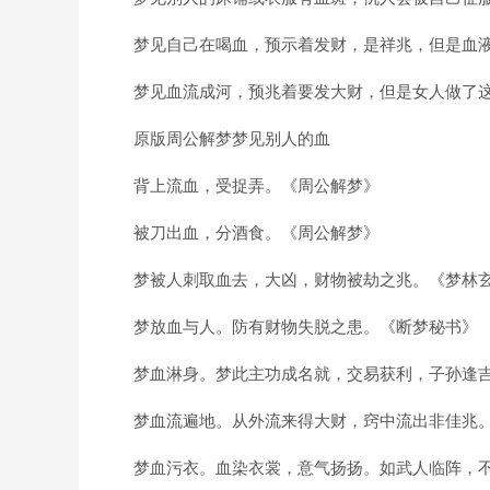
梦见自己在喝血，预示着发财，是祥兆，但是血液
梦见血流成河，预兆着要发大财，但是女人做了这
原版周公解梦梦见别人的血
背上流血，受捉弄。《周公解梦》
被刀出血，分酒食。《周公解梦》
梦被人刺取血去，大凶，财物被劫之兆。《梦林
梦放血与人。防有财物失脱之患。《断梦秘书》
梦血淋身。梦此主功成名就，交易获利，子孙逢吉
梦血流遍地。从外流来得大财，窍中流出非佳兆。
梦血污衣。血染衣裳，意气扬扬。如武人临阵，不