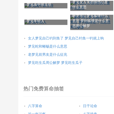
梦见女人哭的很伤心是
梦见高中班主任
什么意思
解梦周公梦见狐狸什么
意思 梦到狐狸是什么意
梦见年轻人
思周公解梦
女人梦见自己钓到鱼了 梦见自己钓鱼一钓就上钩
梦见蛇和蜥蜴是什么意思
老梦见前男友是什么征兆
梦见吃生瓜周公解梦 梦见吃生瓜子
热门免费算命抽签
八字算命
日干论命