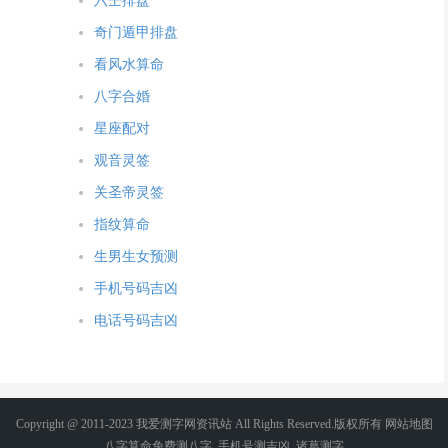
六壬排盘
奇门遁甲排盘
看风水算命
八字合婚
星座配对
观音灵签
关圣帝灵签
指纹算命
生男生女预测
手机号码吉凶
电话号码吉凶
Copyright @ 2011-2023 我爱测字网资讯站 All Rights Reserved.版权所有
网站地图
八字算命免费测八字
_
手机号测吉凶
_
诸葛测字