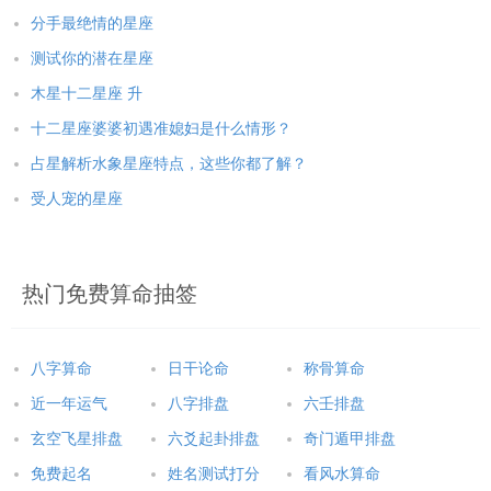
分手最绝情的星座
测试你的潜在星座
木星十二星座 升
十二星座婆婆初遇准媳妇是什么情形？
占星解析水象星座特点，这些你都了解？
受人宠的星座
热门免费算命抽签
八字算命
日干论命
称骨算命
近一年运气
八字排盘
六壬排盘
玄空飞星排盘
六爻起卦排盘
奇门遁甲排盘
免费起名
姓名测试打分
看风水算命