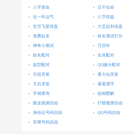
八字算命
日干论命
近一年运气
八字排盘
玄空飞星排盘
六爻起卦排盘
免费起名
姓名测试打分
神奇小测试
万历年
姓名配对
生肖配对
血型配对
QQ缘分配对
吕祖灵签
黄大仙灵签
天后灵签
诸葛测字
手相查询
痣相图解
眼皮跳测吉凶
打喷嚏测吉凶
身份证号码吉凶
QQ号码吉凶
车牌号码吉凶