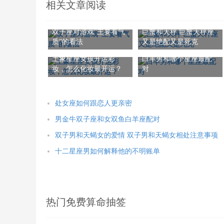
相关文章阅读
双子座对游戏“主要看气
巨蟹和天秤 巨蟹天秤座
质”的看法
又是绝配又是死克
土象星座女孩开运彩
白羊男和哪个星座最配
妆，怎么化妆最开运？
对
处女座如何跟恋人更亲密
男金牛双子座和女双鱼白羊座配对
双子男和天蝎女的爱情 双子男和天蝎女相处注意事项
十二星座男如何解释他的不明账单
热门免费算命抽签