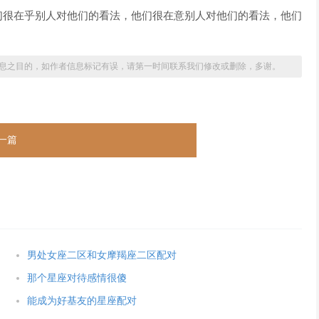
们很在乎别人对他们的看法，他们很在意别人对他们的看法，他们
息之目的，如作者信息标记有误，请第一时间联系我们修改或删除，多谢。
一篇
男处女座二区和女摩羯座二区配对
那个星座对待感情很傻
能成为好基友的星座配对