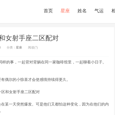
首页
星座
姓名
气运
和女射手座二区配对
4
分类：
星座
阅读(7)
做着同样的事，一起背对背躺在同一家咖啡馆里，一起聊着小日子。
。
要有偶尔的小惊喜才会使感情持续得更久。
会在某一天突然爆发。可是他们又都怕这种变化，因为在他们的内
己。