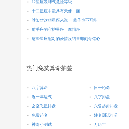
12星座发脾气危险等级
十二星座中最具有天使一面
吵架对这些星座来说 一辈子也不可能
射手座的守护星座：摩羯座
这些星座配对的爱情没结果却刻骨铭心
热门免费算命抽签
八字算命
日干论命
近一年运气
八字排盘
玄空飞星排盘
六爻起卦排盘
免费起名
姓名测试打分
神奇小测试
万历年