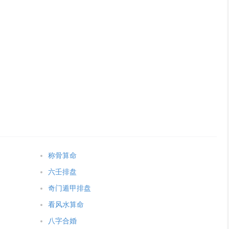
称骨算命
六壬排盘
奇门遁甲排盘
看风水算命
八字合婚