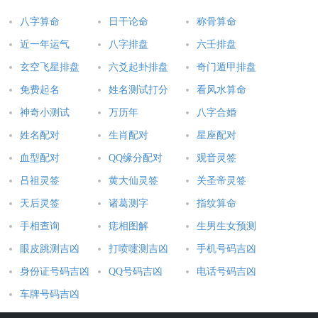
八字算命
日干论命
称骨算命
近一年运气
八字排盘
六壬排盘
玄空飞星排盘
六爻起卦排盘
奇门遁甲排盘
免费起名
姓名测试打分
看风水算命
神奇小测试
万历年
八字合婚
姓名配对
生肖配对
星座配对
血型配对
QQ缘分配对
观音灵签
吕祖灵签
黄大仙灵签
关圣帝灵签
天后灵签
诸葛测字
指纹算命
手相查询
痣相图解
生男生女预测
眼皮跳测吉凶
打喷嚏测吉凶
手机号码吉凶
身份证号码吉凶
QQ号码吉凶
电话号码吉凶
车牌号码吉凶