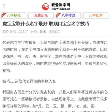
八字精批
免费起名
八字排盘
八字配对
虎宝宝取什么名字最好 取顺口宝宝名字技巧
2025-10-02 10:28:47
分类：
姓名
阅读(20)
代表志向的字有很多，大多的志向字表意都十分美好，男孩在起
名的时候，在名字中加入表志向的字就是一种不错的方式。比如
说像博、书、俊、勇、家等字，加在男孩名字中，不仅能够体现
出美好远大的寓意，同时也能很好的展现家长对于男孩的希望和
祝福。
技巧二:选取代表祥瑞的事物入名
我国自古便是十分的讲究吉利的，并且人们常常将这种吉祥的心
愿寄托在一些动物或者景物、自然现象等上。由此便出现了很多
象征祥瑞的事物，如“月、云、玉、麒、麟、龙、虎、雀、