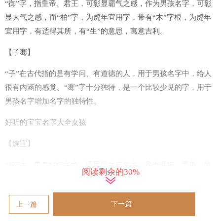
“御”字，指皇帝、君王，可彰显霸气之感，作为男孩名字，可彰
显大气之感，而“柏”字，为虎年宜用字，带有“木”字根，为虎年
宜用字，有适得其所，有“生”的意思，寓意吉利。
【子骞】
“子”在古代指的是有学问、有道德的人，用于男孩名字中，给人
很有内涵的感觉。“骞”字十分独特，是一个比较少见的字，用于
男孩名字增加名字的独特性。
好听的宝宝名字大全女孩
【婉宜】
“婉”字，带有“女”字旁，适用于女孩名字，意表温婉、柔美、简
阅读剩余的30%
约，好听有涵养，而“宜”则指舒适、温柔，“婉宜”合适作为女孩
名字，寓意女孩知书达理、温柔贤淑。
下一篇
上一篇