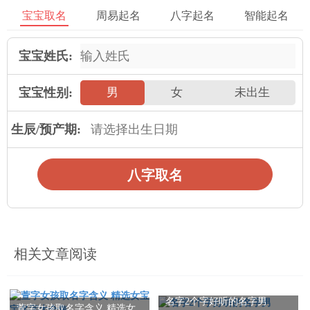
2025年运势
宝宝取名
周易起名
八字起名
智能起名
属鼠人2025年全年运势详解
属牛人2025年全年运势详解
宝宝姓氏:
属虎人2025年全年运势详解
属兔人2025年全年运势详解
宝宝性别:
男
女
未出生
属龙人2025年全年运势详解
属蛇人2025年全年运势详解
属马人2025年全年运势详解
属羊人2025年全年运势详解
生辰/预产期:
属猴人2025年全年运势详解
属鸡人2025年全年运势详解
属狗人2025年全年运势详解
属猪人2025年全年运势详解
八字取名
本文：
虎宝宝取什么名字最好 取顺口宝宝名字技巧
相关文章阅读
名字2个字好听的名字男
萱字女孩取名字含义 精选女