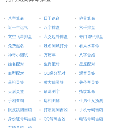
呼延涛华 呼延斯哲 呼延维纬 呼延乐贤 呼延辰华 呼延恺宁 呼延
新霁 呼延景良 呼延俊武 呼延栋瀚
八字算命
日干论命
称骨算命
呼延星渊 呼延逸顺 呼延鸿晖 呼延韬亮 呼延黎昕 呼延奕楷 呼延
近一年运气
八字排盘
六壬排盘
宏扬 呼延睿德 呼延鸿志 呼延博弼
玄空飞星排盘
六爻起卦排盘
奇门遁甲排盘
呼延梓明 呼延君昊 呼延锦豪 呼延俊楚 呼延鹏运 呼延文哲 呼延
免费起名
姓名测试打分
看风水算命
弘济 呼延维鹏 呼延博羽 呼延良骥
神奇小测试
万历年
八字合婚
姓名配对
生肖配对
星座配对
呼延景宏 呼延元思 呼延睿广 呼延智宁 呼延宁俊 呼延奕然 呼延
血型配对
QQ缘分配对
观音灵签
曜瑞 呼延驰邦 呼延广博 呼延彦晟
吕祖灵签
黄大仙灵签
关圣帝灵签
推荐阅读：罗姓宝宝好听的名字殷姓宝宝好听的名字滕姓宝宝好
天后灵签
诸葛测字
指纹算命
听的名字
手相查询
痣相图解
生男生女预测
本文：
呼延姓男孩好听的名字,呼延姓男孩名字精选
眼皮跳测吉凶
打喷嚏测吉凶
手机号码吉凶
身份证号码吉凶
QQ号码吉凶
电话号码吉凶