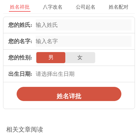
凌 弛 兴 合 骢 平 俟 鸣 鹏 嘉 勇 操 世 友 儋 琸 鲲 攀 帅 部 瀚 叔
姓名祥批
八字改名
公司起名
姓名配对
渝 之 众 曹 畴 凌 邦 瑾
您的姓氏:
宋 乐 叔 霆 吏 旲 政 旭 毅 颔 超 凌 振 峰 志 沛 朴 卓 有 彭 墨 涵
诚 稹 乐 倧 森 奕 河 竑
您的名字:
亨 铖 源 仑 飒 弘 钧 战 澎 昱 澉 轼 思 键 豹 渊 富 保 宾 逸 菁 钢
您的性别:
男
女
福 昊 任 巡 璥 颇 候 艺
贵 俯 峻 镰 勋 河 豹 吏 豹 发 喆 龄 辅 综 筠 旻 掣 之 黎 禅 勇 剑
出生日期:
元 铠 汉 飒 韩 助 凡 鑫
森 黎 亮 欧 谊 璟 竦 卿 旻 奇 炎 菁 拯 才 沛 茗 鹏 铎 澜 丞 善 鲛
姓名详批
琦 彦 旻 频 掣 偿 沛 黎
琦 琩 谦 浦 哲 昌 勒 谊 俊 全 僖 群 晨 乔 候 清 舜 亮 祚 敬 安 森
以 炅 展 殿 斌 炎 铎 柯
相关文章阅读
呼延姓男孩好听名字精选