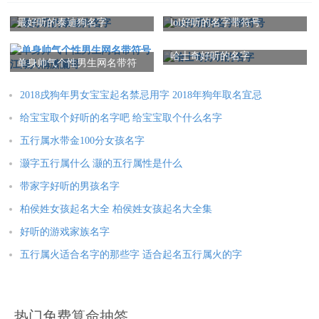
最好听的泰迪狗名字
lol好听的名字带符号
呼延高逸 呼延俊武 呼延泰宇 呼延振弘 呼延弘盛 呼延昊宁 呼延
鑫泽 呼延俊豪 呼延然翼 呼延智志
哈士奇好听的名字
单身帅气个性男生网名带符
号 江湖人稱潇灑哥
呼延永琛 呼延明哲 呼延苑博 呼延喆骥 呼延绍祺 呼延奕豪 呼延
2018戌狗年男女宝宝起名禁忌用字 2018年狗年取名宜忌
绍辉 呼延鸿煊 呼延逸淏 呼延宏伟
给宝宝取个好听的名字吧 给宝宝取个什么名字
呼延伟晔 呼延黎昕 呼延煜宸 呼延锦朗 呼延弘新 呼延明旭 呼延
五行属水带金100分女孩名字
星驰 呼延高卓 呼延坚诚 呼延勇军
灏字五行属什么 灏的五行属性是什么
呼延蕴藉 呼延绍辉 呼延景鸿 呼延振翱 呼延浩言 呼延鹏云 呼延
带家字好听的男孩名字
嘉鑫 呼延凯曜 呼延和志 呼延逸航
柏侯姓女孩起名大全 柏侯姓女孩起名大全集
呼延辰铭 呼延弘光 呼延恺澜 呼延韬衍 呼延元凯 呼延鸿鑫 呼延
好听的游戏家族名字
羽思 呼延皓君 呼延维皓 呼延景浩
五行属火适合名字的那些字 适合起名五行属火的字
呼延嘉许 呼延卓君 呼延君昊 呼延阳华 呼延鹏云 呼延文曜 呼延
瀚钰 呼延高杰 呼延祺然 呼延弘源
热门免费算命抽签