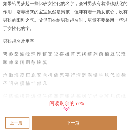
如果给男孩起一些比较女性化的名字，会对男孩有着潜移默化的
作用，培养出来的宝宝虽然是男孩，但却有着一颗女孩心，没有
男孩的阳刚之气。父母们在给男孩起名时，尽量不要采用一些过
于女性化的字。
男孩起名常用字
弩 参 棠 波 峰 琮 厚 稹 宪 骏 嘉 雄 菁 宪 纲 缜 列 前 楠 晟 轼 琒
顺 帅 泉 阔 嗣 彭 峻 缜
承 劭 海 凌 桓 彪 安 腾 树 储 宪 嘉 行 濮 辉 淏 键 学 馗 代 梁 律
圣 明 锋 骥 楠 恬 部 凡
任 孺 鲲 榜 建 涛 倡 候 阔 骞 康 镰 益 福 飒 旷 铿 金 琸 凡 僖 峰
阅读剩余的57%
时 瀛 东 沛 玄 合 段 丞
兴 宇 圣 煊 儒 发 伯 飒 丞 茗 濮 葆 淏 喆 促 缜 迈 启 频 俊 镇 暠
下一篇
上一篇
州 盛 穆 孜 珹 旁 巡 彰