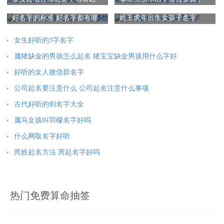
本文：
取名宝典男孩
名法 从名著中给孩子取名
取名 三点水适合女孩名字的
好名字的标准 好名字都有哪
姓王虎年出生女孩子名字
字
些
女生好听的3字名字
属猪缺金的男孩怎么起名 猪宝宝缺金男孩用什么字好
好听的女人微信群名字
公司起名要注意什么 公司起名注意什么事项
古代好听的剑名字大全
属马女孩叫羽檬名字好吗
什么网取名字好听
芮姓起名方法 芮起名字好吗
热门免费算命抽签