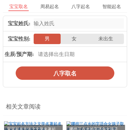
令所有客户满意，但是百分之九十五的满意度是可以保证的，并
宝宝取名
周易起名
八字起名
智能起名
且服务质量有保障，还有严格的售后服务制度，千万客户无后顾
之忧。
宝宝姓氏:
随着历代先贤的不断延续发展，姓名学如今已经成为了社会
宝宝性别:
男
女
未出生
公认的一种古老文化。许多综合类高校及文史类院系中都专门开
设了姓名学课程，金朋易经将姓名学界的学者与饱经实践的民间
生辰/预产期:
高人汇聚在一起，取长补短，相互促进，在论证与推演的基础上
实践出一条有现实意义的姓名学发展之路，前景广阔。
八字取名
金朋易经提醒您：如何取一个好名字，如何判断一个名字的
好与不足都是需要很深的易学原理的，粗浅的看一个姓名方面的
书，是绝达不到能够正确评判名字好坏的，更谈不上起一个好名
字了。以上内容为起名学普适性规律，涉及具体情况还需具体分
相关文章阅读
析，有需要了解或者咨询起名方面的知识的朋友可以
，为您答疑
解惑。
宝宝起名方法之文学名著起
哪些三点水的字适合女孩子