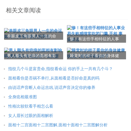
相关文章阅读
单眼皮三角眼男人一生的命
惨！有这些手相特征的人事
运如何,三角眉单眼皮的男生
业易失败感情常吃闭门羹,手
相 事业财运
男人额头有疤痕的面相有影
睡觉时的样子看你的身体健
响吗,男生额头有疤适合什么
康状况,人睡觉时候的样子
发型
指纹几个斗是富贵命,指纹看命运 你的手上一共有几个斗？
面相看你是否祸不单行,从面相看是否好命是真的吗
由说话声音断人命运吉凶,说话声音决定你的修养
全身痣相最准图
性格比较软看手相怎么看
女人眉长过眼的面相解析
面相十二宫面相十二宫图解,面相十面相十二宫图解分析