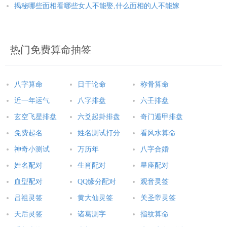
揭秘哪些面相看哪些女人不能娶,什么面相的人不能嫁
热门免费算命抽签
八字算命
日干论命
称骨算命
近一年运气
八字排盘
六壬排盘
玄空飞星排盘
六爻起卦排盘
奇门遁甲排盘
免费起名
姓名测试打分
看风水算命
神奇小测试
万历年
八字合婚
姓名配对
生肖配对
星座配对
血型配对
QQ缘分配对
观音灵签
吕祖灵签
黄大仙灵签
关圣帝灵签
天后灵签
诸葛测字
指纹算命