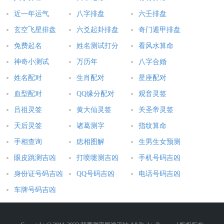
近一年运气
八字排盘
六壬排盘
玄空飞星排盘
六爻起卦排盘
奇门遁甲排盘
免费起名
姓名测试打分
看风水算命
神奇小测试
万历年
八字合婚
姓名配对
生肖配对
星座配对
血型配对
QQ缘分配对
观音灵签
吕祖灵签
黄大仙灵签
关圣帝灵签
天后灵签
诸葛测字
指纹算命
手相查询
痣相图解
生男生女预测
眼皮跳测吉凶
打喷嚏测吉凶
手机号码吉凶
身份证号码吉凶
QQ号码吉凶
电话号码吉凶
车牌号码吉凶