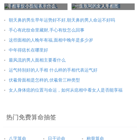
有前途的面相
哪几种手相有大财
手相掌纹小指短表示什么
一生坎坷的女人手相图
朝天鼻的男生早年运势好不好,朝天鼻的男人命运不好吗
手心有此纹命里藏财,手心有纹怎么回事
这些面相的人晚年有福,面相中晚年是多少岁
中年得痣长在哪里好
最风流的男人面相主要看什么
运气特别好的人手相 什么样的手相代表运气好
伏羲骨面相是怎样的,伏羲骨三种类型
女人身体痣的位置与命运，如何从痣相中看女人是否能享福
热门免费算命抽签
八字算命
日干论命
称骨算命