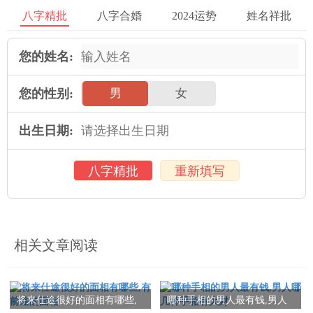
因素。事实上，科学认为生育性别的最终结果仍然是由遗传因
八字精批
八字合婚
2024运势
姓名祥批
素、荷尔蒙水平和生理状态等影响因素所决定。预测生育性别只
是提供了一些参考意见。无论是从个人抱有希望生育男孩或女孩
您的姓名:
的角度，还是从遗传交叉、基因多样性方面来考虑，面相只是一
个参考因素，真正的影响因素还需要考虑更多其他因素。
您的性别:
男
女
提醒：
出生日期:
如果您有生育问题或者其他健康问题，还是应该咨询专业医生或
者生育专家的意见，并不是通过面相这种方法就可以得出准确的
八字精批
重新填写
结果的，千万不要太过于信仰崇拜，给自己带来无谓的扰乱。
相关文章阅读
本文：
怎么从面相看生育子女的性别,怎样从面相看生男生女
将来仕途很好的面相有哪些,
哪种手相的男人最有钱,男人