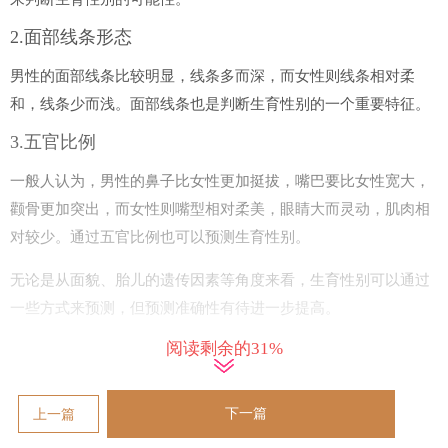
2.面部线条形态
男性的面部线条比较明显，线条多而深，而女性则线条相对柔
和，线条少而浅。面部线条也是判断生育性别的一个重要特征。
3.五官比例
一般人认为，男性的鼻子比女性更加挺拔，嘴巴要比女性宽大，
颧骨更加突出，而女性则嘴型相对柔美，眼睛大而灵动，肌肉相
对较少。通过五官比例也可以预测生育性别。
无论是从面貌、胎儿的遗传因素等角度来看，生育性别可以通过
一些方式来预测，但预测准确性有待进一步提高。
阅读剩余的31%
在预测生育性别方面，民间观念结合科学实验是最好的方法。
结论
下一篇
上一篇
从面相看生育子女的性别，既有科学依据，也有一定的个人主观