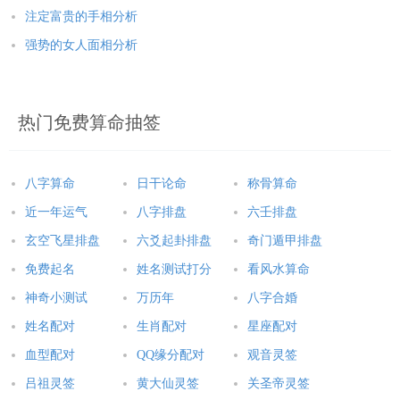
注定富贵的手相分析
强势的女人面相分析
热门免费算命抽签
八字算命
日干论命
称骨算命
近一年运气
八字排盘
六壬排盘
玄空飞星排盘
六爻起卦排盘
奇门遁甲排盘
免费起名
姓名测试打分
看风水算命
神奇小测试
万历年
八字合婚
姓名配对
生肖配对
星座配对
血型配对
QQ缘分配对
观音灵签
吕祖灵签
黄大仙灵签
关圣帝灵签