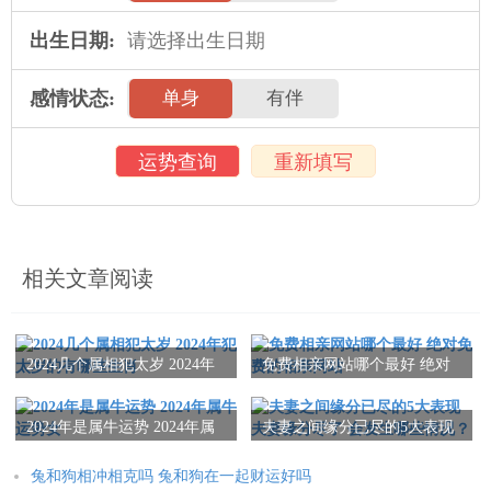
出生日期:
感情状态:
单身
有伴
运势查询
重新填写
相关文章阅读
2024几个属相犯太岁 2024年
免费相亲网站哪个最好 绝对
犯太岁的有哪些生肖
免费的相亲网站
2024年是属牛运势 2024年属
夫妻之间缘分已尽的5大表现
牛运势女
夫妻缘分尽了 会发生哪些情
况？
兔和狗相冲相克吗 兔和狗在一起财运好吗