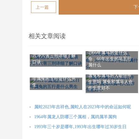
下
上一篇
相关文章阅读
属相的六冲六害六破表
1966年属马的是什么
六冲六害三刑详细了解
命，66年出生的马五行
口诀
属什么
2011年属兔的五行,2011
属兔和属马的人能合作
年属兔的五行是什么男
生意吗 属兔和属马人合
生
作生意好不
属蛇2023年吉祥色,属蛇人在2023年中的命运如何呢
1964年属龙人防哪三个属相，属鸡属羊属狗
1993年三十岁是哪年,1993年出生哪年过30岁生日