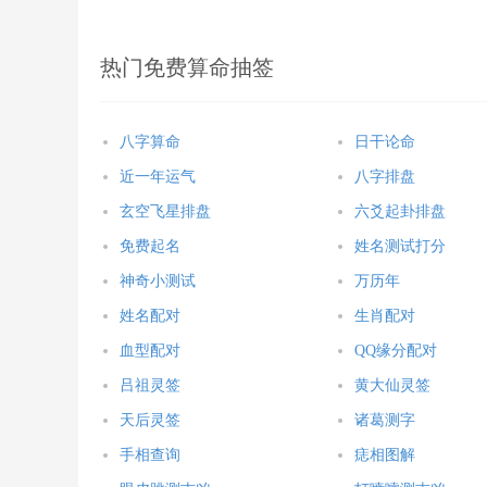
热门免费算命抽签
八字算命
日干论命
近一年运气
八字排盘
玄空飞星排盘
六爻起卦排盘
免费起名
姓名测试打分
神奇小测试
万历年
姓名配对
生肖配对
血型配对
QQ缘分配对
吕祖灵签
黄大仙灵签
天后灵签
诸葛测字
手相查询
痣相图解