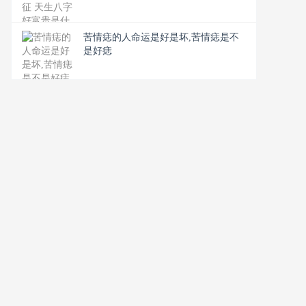
苦情痣的人命运是好是坏,苦情痣是不
是好痣