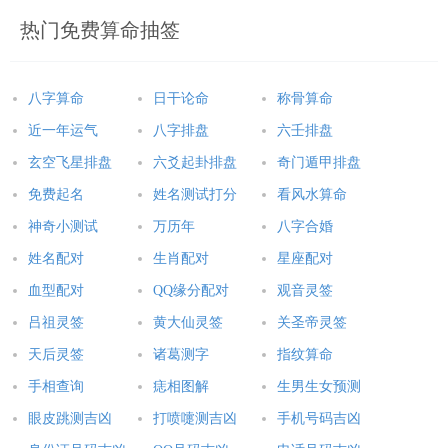
热门免费算命抽签
八字算命
日干论命
称骨算命
近一年运气
八字排盘
六壬排盘
玄空飞星排盘
六爻起卦排盘
奇门遁甲排盘
免费起名
姓名测试打分
看风水算命
神奇小测试
万历年
八字合婚
姓名配对
生肖配对
星座配对
血型配对
QQ缘分配对
观音灵签
吕祖灵签
黄大仙灵签
关圣帝灵签
天后灵签
诸葛测字
指纹算命
手相查询
痣相图解
生男生女预测
眼皮跳测吉凶
打喷嚏测吉凶
手机号码吉凶