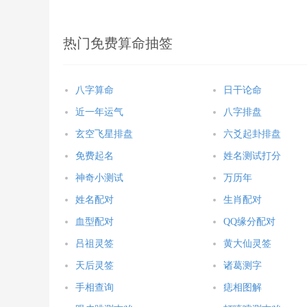
热门免费算命抽签
八字算命
日干论命
近一年运气
八字排盘
玄空飞星排盘
六爻起卦排盘
免费起名
姓名测试打分
神奇小测试
万历年
姓名配对
生肖配对
血型配对
QQ缘分配对
吕祖灵签
黄大仙灵签
天后灵签
诸葛测字
手相查询
痣相图解