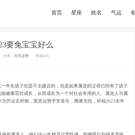
首页
星座
姓名
气运
023要兔宝宝好么
分类：
生肖运势
阅读(24)
这一年生孩子也是不太建议的，但是如果属龙的父母已经有了孩子
也能健康茁壮成长，从而成长为一个对社会有用的人。属龙人与属
作为开运吉祥物，寓意运势平安喜乐，顺遂无忧，祈福2023全年
于单身的属龙人，他们这一年桃花运势旺盛，能够吸引到很多异性