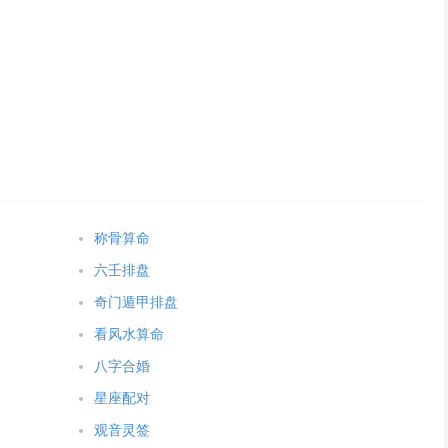
称骨算命
六壬排盘
奇门遁甲排盘
看风水算命
八字合婚
星座配对
观音灵签