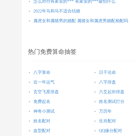
怎么对付有家室的*** 有家室的***最怕什么
2022年马和马不适合结婚
属虎女和属猪男的婚配 属猪女和属虎男婚配相配吗
热门免费算命抽签
八字算命
日干论命
近一年运气
八字排盘
玄空飞星排盘
六爻起卦排盘
免费起名
姓名测试打分
神奇小测试
万历年
姓名配对
生肖配对
血型配对
QQ缘分配对