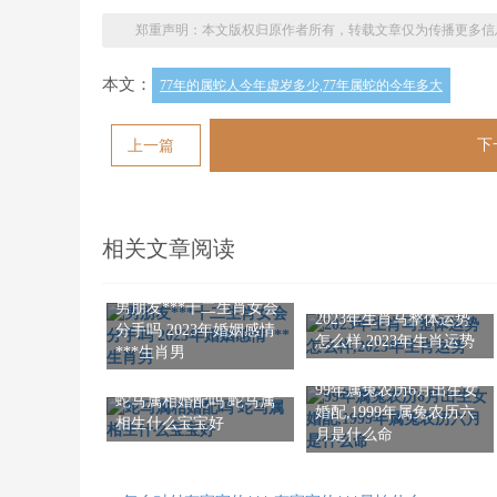
郑重声明：本文版权归原作者所有，转载文章仅为传播更多信
本文：
77年的属蛇人今年虚岁多少,77年属蛇的今年多大
下
上一篇
相关文章阅读
男朋友***十二生肖女会
2023年生肖马整体运势
分手吗 2023年婚姻感情
怎么样,2023年生肖运势
***生肖男
99年属兔农历6月出生女
蛇马属相婚配吗 蛇马属
婚配,1999年属兔农历六
相生什么宝宝好
月是什么命