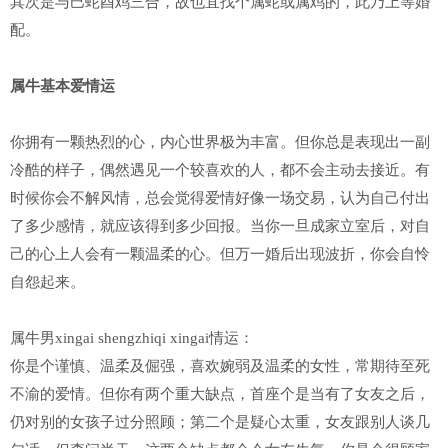
其次是与巳蛇酉鸡三合，故也宜找个属蛇或属鸡的，此乃上等婚
配。
属牛基本爱情运
你拥有一颗热烈的心，内心世界极为丰富。但你总是表现出一副
冷酷的样子，偶然遇见一个较喜欢的人，都不会主动去接近。有
时候你会不解风情，总会觉得爱情好像一场交易，认为自己付出
了多少感情，就应该得到多少回报。当你一旦成家立室后，对自
己的心上人会有一颗温柔的心。但万一婚后出现波折，你会自怜
自怨起来。
属牛男xingai shengzhiqi xingai情运：
你是个谨慎、温柔及倔强，喜欢婉弱及温柔的女性，常期待至死
不渝的爱情。但你有两个重大缺点，首座个是当有了女友之后，
仍对别的女孩子过分照顾；第二个是疑心太重，女友跟别人谈几