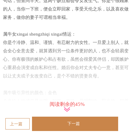
句话，但查问半天。这两个缺点都会令女友生气。你是个很顾家
的人，当你一下班，便会立即回家，享受天伦之乐，以及喜欢做
家务，做你的妻子可谓相当幸褔。
属牛女xingai shengzhiqi xingai情运：
你是个冷静、温和、谨慎、有忍耐力的女性。一旦爱上别人，就
会全心全意去爱，就算遇到另一位条件更好的人，也不会轻易变
心。你有极强的嫉妒心和占有欲，虽然会很爱其伴侣，却因嫉妒
心重易会演变成自私和任性。婚后你会对丈夫专心一意，甚至可
以让丈夫或子女改变自己，是个不错的贤妻良母。
属牛吸引异性的颜色：金色
金色给人的感觉是光明、智慧、喜悦，是明朗的、阳光的。想要
阅读剩余的45%
招桃花的小牛不妨把自己打扮得闪闪发亮，成为人海中的焦点，
那么异性的目光自然就会随你而动！
下一篇
上一篇