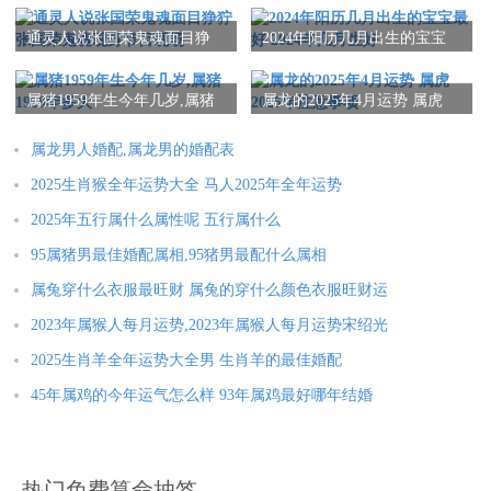
属鼠人2025年全年运势详解
属牛人2025年全年运势详解
通灵人说张国荣鬼魂面目狰
2024年阳历几月出生的宝宝
狞 张国荣鬼魂现身节目现场
最好 2024年几月生好
属虎人2025年全年运势详解
属兔人2025年全年运势详解
属猪1959年生今年几岁,属猪
属龙的2025年4月运势 属虎
属龙人2025年全年运势详解
属蛇人2025年全年运势详解
1959年多大
2025年注意事项
属马人2025年全年运势详解
属羊人2025年全年运势详解
属龙男人婚配,属龙男的婚配表
属猴人2025年全年运势详解
属鸡人2025年全年运势详解
2025生肖猴全年运势大全 马人2025年全年运势
2025年五行属什么属性呢 五行属什么
属狗人2025年全年运势详解
属猪人2025年全年运势详解
95属猪男最佳婚配属相,95猪男最配什么属相
属兔穿什么衣服最旺财 属兔的穿什么颜色衣服旺财运
本文：
属牛的最为适当配偶
2023年属猴人每月运势,2023年属猴人每月运势宋绍光
2025生肖羊全年运势大全男 生肖羊的最佳婚配
45年属鸡的今年运气怎么样 93年属鸡最好哪年结婚
热门免费算命抽签