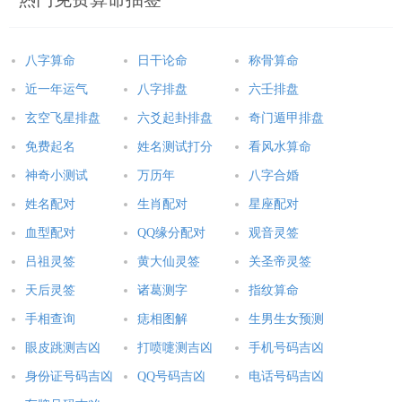
八字算命
日干论命
称骨算命
近一年运气
八字排盘
六壬排盘
玄空飞星排盘
六爻起卦排盘
奇门遁甲排盘
免费起名
姓名测试打分
看风水算命
神奇小测试
万历年
八字合婚
姓名配对
生肖配对
星座配对
血型配对
QQ缘分配对
观音灵签
吕祖灵签
黄大仙灵签
关圣帝灵签
天后灵签
诸葛测字
指纹算命
手相查询
痣相图解
生男生女预测
眼皮跳测吉凶
打喷嚏测吉凶
手机号码吉凶
身份证号码吉凶
QQ号码吉凶
电话号码吉凶