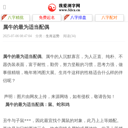
八字精批
免费起名
八字排盘
八字配对
属牛的最为适当配偶
2025-07-06 08:47:04
分类：
生肖运势
阅读(34)
属牛的最为适当配偶
。属牛的人沉默寡言，为人正直、纯朴、不
愿伪装表面，富于耐性，勤劳，努力坚毅的习惯，思考力强，做
事很精细，晚年将鸿图大展。生肖牛这样的性格适合什么样的伴
侣呢？
声明：图片由网友上传，来源网络，如有侵权，敬请告知！
属牛的最为适当配偶：鼠、蛇和鸡
丑牛与子鼠***，因此最宜找个属鼠的对象，此乃上上等婚配。