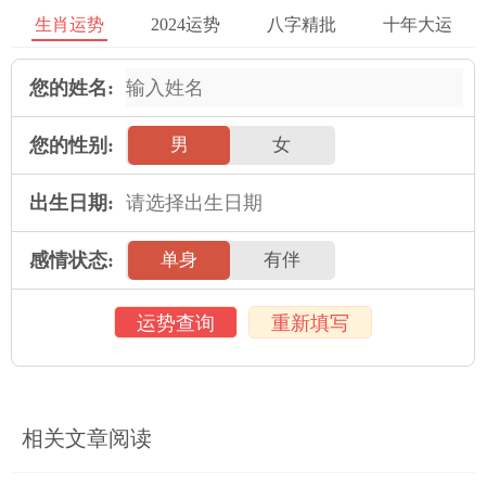
以下我们就从生肖属相之间，相合和不合的关系来分析，生肖属
生肖运势
2024运势
八字精批
十年大运
牛的人，最为适当伴侣、贵人、理想拍挡和克星：
您的姓名:
属牛的你与生肖属鼠的人，是***贵人，也是是最为适当伴侣，
常言说，牛遇鼠贵有福。
您的性别:
男
女
属牛的你与生肖属鸡的人，是三合吉配，理想拍挡，可成好友，
常言说，牛遇鸡有吉兆。
出生日期:
属牛的你与生肖属蛇的人，是三合吉配，可成拍挡，亦有助力，
常言说，牛遇蛇真有德。
感情状态:
单身
有伴
属牛的你与生肖属羊的人，犯六冲，你的克星，避之则吉，常言
说，牛遇羊则冲煞。
运势查询
重新填写
属牛的你与生肖属马的人，犯相害，易生摩擦，常言说，牛遇马
则没法。
相关文章阅读
2025年运势