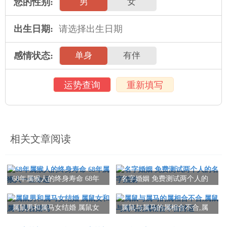
您的性别:
男
女
出生日期:
感情状态:
单身
有伴
运势查询
重新填写
相关文章阅读
68年属猴人的终身寿命 68年
名字婚姻 免费测试两个人的
属猴人一生命运
名字婚姻
属鼠男和属马女结婚 属鼠女
属鼠与属马的属相合不合,属
和属马男合婚吗
鼠与属马的属相合不合财运