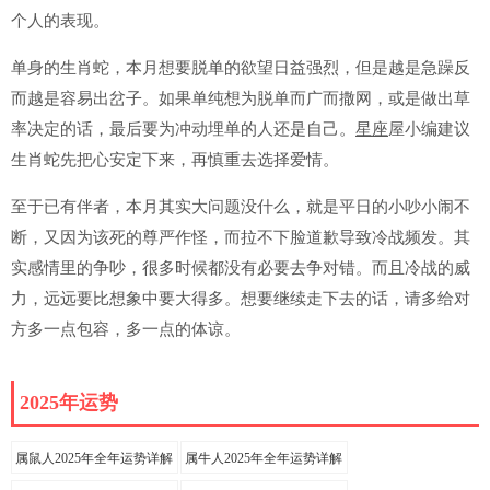
个人的表现。
单身的生肖蛇，本月想要脱单的欲望日益强烈，但是越是急躁反
而越是容易出岔子。如果单纯想为脱单而广而撒网，或是做出草
率决定的话，最后要为冲动埋单的人还是自己。
星座
屋小编建议
生肖蛇先把心安定下来，再慎重去选择爱情。
至于已有伴者，本月其实大问题没什么，就是平日的小吵小闹不
断，又因为该死的尊严作怪，而拉不下脸道歉导致冷战频发。其
实感情里的争吵，很多时候都没有必要去争对错。而且冷战的威
力，远远要比想象中要大得多。想要继续走下去的话，请多给对
方多一点包容，多一点的体谅。
2025年运势
属鼠人2025年全年运势详解
属牛人2025年全年运势详解