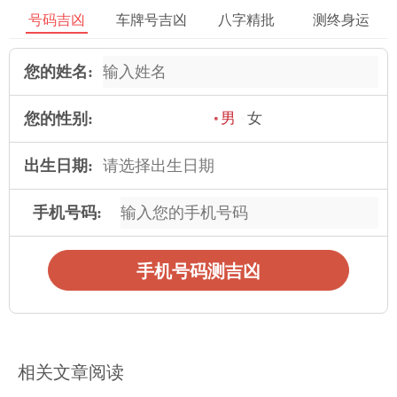
午时打喷嚏预示最近家中有好事发生，或者有贵客到来，你
号码吉凶
车牌号吉凶
八字精批
测终身运
可能宴请远方的客人，款待他们，也有可能会见到很久没有见过
的朋友。
您的姓名:
未时(13-15点)
您的性别:
男
女
不时打喷嚏表明有人邀请你吃饭，吉利的事情会发生在你身
上，但要小心暴饮暴食，不要和朋友吃得太多。
出生日期:
申时(15-17点)
手机号码:
申时打喷嚏表明最近压力很大，可能是工作压力，或者对自
己要求太高，给自己压力太大。最好找个时间出去放松一下，好
手机号码测吉凶
好休息一下。
酉时(17-19点)
你打喷嚏表明异性来找你，问你问题。最近会有人向你求
相关文章阅读
助。虽然事情有点让你想拒绝，但帮助别人就是帮助自己。