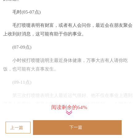
毛时(05-07点)
毛打喷嚏表明有财富，或者有人会问你，最近会在朋友聚会
上收到好消息，这可能有助于你的事业。
(07-09点)
小时候打喷嚏说明主最近身体健康，万事大吉有人请你吃
饭，也可能有大喜事发生。
(09-11点)
第三次打喷嚏表明主人最近运气很好。他不仅在事业上遇到
了贵人的帮助，而且在事业上也升，生活也很顺利。一个朋友会
阅读剩余的64%
来找钱，向你借钱等等。
午时(11-13点)
下一篇
上一篇