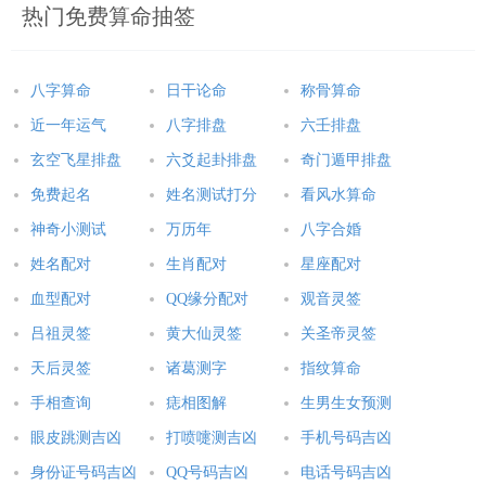
热门免费算命抽签
女人打了四个喷嚏，说眼里只有对方。
女人打五个喷嚏，说没有对方的世界活不下去。
八字算命
日干论命
称骨算命
女人打了六个喷嚏，说男朋友心里只有你没有她。
近一年运气
八字排盘
六壬排盘
玄空飞星排盘
六爻起卦排盘
奇门遁甲排盘
女人打七个喷嚏，说男朋友只在乎你。
免费起名
姓名测试打分
看风水算命
女人打八个喷嚏，表示想念对方。
神奇小测试
万历年
八字合婚
姓名配对
生肖配对
星座配对
血型配对
QQ缘分配对
观音灵签
周一到周日打喷嚏吉凶
吕祖灵签
黄大仙灵签
关圣帝灵签
天后灵签
诸葛测字
指纹算命
星期一打喷嚏，欲遇危险，有小人诽谤，需得谨慎，不可掉
以轻心。
手相查询
痣相图解
生男生女预测
眼皮跳测吉凶
打喷嚏测吉凶
手机号码吉凶
星期二打喷嚏，或吻陌生人之脸，有桃花，遇良人，莫羞
身份证号码吉凶
QQ号码吉凶
电话号码吉凶
赧，大方表现。