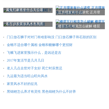
徐时(19-21点)
属兔打麻将坐什么方位最
正月理发有什么讲究 正月理
旺？
打喷嚏意味着你会想念异性朋友，可能会有异性向你坦白;或
发为什么对舅舅不好
者你想和以前的朋友和好。
客厅沙发摆放风水布局图
楼层五行相克怎么破解 楼层
五行与楼层风水
海时(21-23点)
门口放石狮子对对门有啥影响没 门口放石狮子和石鼓的区别
打喷嚏意味着惊无险，虚惊一场，最近可能会遇到意想不到
金蟾不适合哪个属相 金蟾和貔貅哪个更招财
的事情，请尽量沉重冷静，一切顺其自然，大吉顺畅。
飞蛾飞进家里预示什么，是凶还是吉
2017年复活节是几月几日
老人几点去世对子女好 死亡时辰禁忌
女人打喷嚏测吉凶爱情的说法
九运最为适当旺山旺向风水
家里风水不好的征兆
女人打喷嚏，说男朋友在想你。
黑锦鲤怎么养才有灵性 黑色锦鲤为什么不好养
女人打了两个喷嚏，说男朋友爱自己。
女人打3个喷嚏，表示彼此互相恋慕。