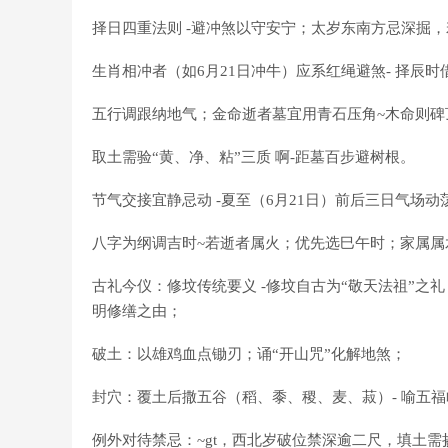
择日四重法则 -避冲煞以守安宁；太岁东南方忌深掘
生肖相冲者（如6月21日冲牛）应系红绳避煞- 择辰时
五行调跟纳地气；金命逝者墓宜用青石压角~木命则碑
取土需验“黄、净、粘”三质 啊-距墓百步避树根。
节气交接宜静忌动 -夏至（6月21日）前后三日气场
八字为纲调吉时~若逝者属火；优先选巳午时；家属属
古礼今仪：修坟传统要义 -修坟自古为“敬天法祖”
明修缮之由；
破土：以雄鸡血点锄刃；诵“开山咒”化解地煞；
封穴：覆土后撒五谷（稻、黍、稷、麦、菽）- 喻五
例外对待禁忌：~gt，西北岁破位禁深逾二尺，填土需