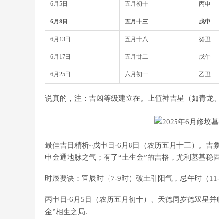
6月5日
五月初十
丙申
6月8日
五月十三
戊申
6月13日
五月十八
癸丑
6月17日
五月廿二
戊午
6月25日
六月初一
乙丑
说真的，注：吉凶等级建立在。上值神吉星（如青龙、
最佳吉日精析~戊申日·6月8日（农历五月十三）。吉
申金通地脉之气；有了“土生金”的吉格，尤利墓基稳固
时辰要诀：宜辰时（7-9时）破土引阳气，忌午时（11
丙申日·6月5日（农历五月初十）、天德同岁德双星并
金”相生之局.