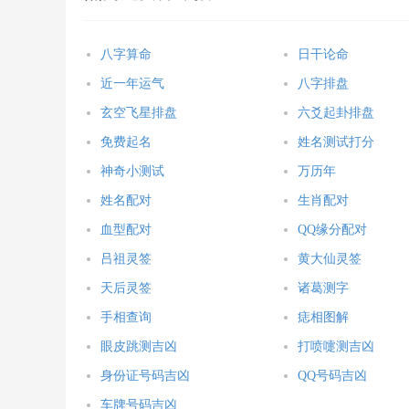
八字算命
日干论命
近一年运气
八字排盘
玄空飞星排盘
六爻起卦排盘
免费起名
姓名测试打分
神奇小测试
万历年
姓名配对
生肖配对
血型配对
QQ缘分配对
吕祖灵签
黄大仙灵签
天后灵签
诸葛测字
手相查询
痣相图解
眼皮跳测吉凶
打喷嚏测吉凶
身份证号码吉凶
QQ号码吉凶
车牌号码吉凶