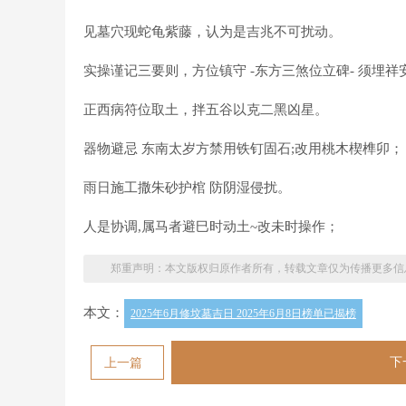
见墓穴现蛇龟紫藤，认为是吉兆不可扰动。
实操谨记三要则，方位镇守 -东方三煞位立碑- 须埋
正西病符位取土，拌五谷以克二黑凶星。
器物避忌 东南太岁方禁用铁钉固石;改用桃木楔榫卯；
雨日施工撒朱砂护棺 防阴湿侵扰。
人是协调,属马者避巳时动土~改未时操作；
郑重声明：本文版权归原作者所有，转载文章仅为传播更多信
本文：
2025年6月修坟墓吉日 2025年6月8日榜单已揭榜
下
上一篇