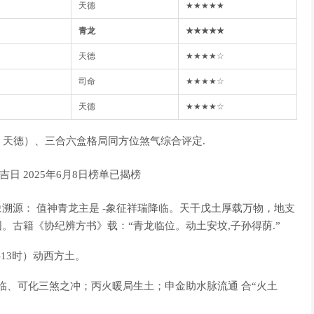
天德
★★★★★
青龙
★★★★★
天德
★★★★☆
司命
★★★★☆
天德
★★★★☆
天德）、三合六盒格局同方位煞气综合评定.
象溯源： 值神青龙主是 -象征祥瑞降临。天干戊土厚载万物，地支
。古籍《协纪辨方书》载：“青龙临位。动土安坟,子孙得荫.”
-13时）动西方土。
临、可化三煞之冲；丙火暖局生土；申金助水脉流通 合“火土