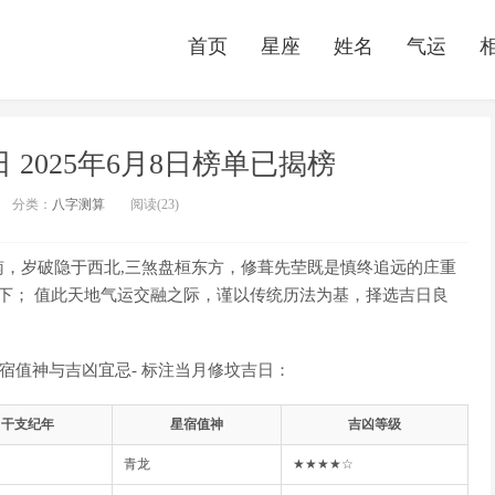
首页
星座
姓名
气运
日 2025年6月8日榜单已揭榜
分类：
八字测算
阅读(23)
，岁破隐于西北,三煞盘桓东方，修葺先茔既是慎终追远的庄重
下； 值此天地气运交融之际，谨以传统历法为基，择选吉日良
星宿值神与吉凶宜忌- 标注当月修坟吉日：
干支纪年
星宿值神
吉凶等级
青龙
★★★★☆