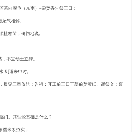
，若墓向巽位（东南）~需焚香告祭三日；
借龙气相解。
顶植柏苗；确切地说,
动荡，不宜动土立碑。
水 则避未申时。
之礼，贯穿三重仪轨：告祖：开工前三日于墓前焚黄纸、诵祭文；禀
福临门。其理论基础是什么？
掺糯米浆夯实；