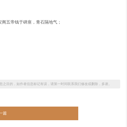
祥安阁五帝钱于碑座，青石隔地气；
息之目的，如作者信息标记有误，请第一时间联系我们修改或删除，多谢。
一篇