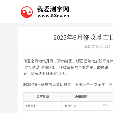
2025年6月修坟墓吉
2025-07-06 10:19:39
仲夏之月地气升腾，万物蕃庑。嗯乙巳年太岁镇守东南
仪轨~也为调和阴阳、泽被后嗣的至要之举。顺便说一
辰，助家族血脉承福绵延.
2025年6月修坟吉日黄历总览，下表综合干支纪年、
公历日期
农历日期
6月3日
五月初八
甲午