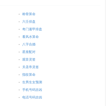
称骨算命
六壬排盘
奇门遁甲排盘
看风水算命
八字合婚
星座配对
观音灵签
关圣帝灵签
指纹算命
生男生女预测
手机号码吉凶
电话号码吉凶