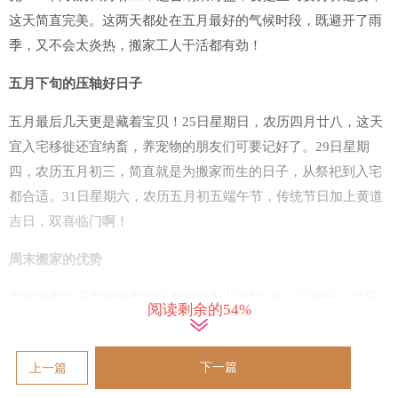
这天简直完美。这两天都处在五月最好的气候时段，既避开了雨
季，又不会太炎热，搬家工人干活都有劲！
五月下旬的压轴好日子
五月最后几天更是藏着宝贝！25日星期日，农历四月廿八，这天
宜入宅移徙还宜纳畜，养宠物的朋友们可要记好了。29日星期
四，农历五月初三，简直就是为搬家而生的日子，从祭祀到入宅
都合适。31日星期六，农历五月初五端午节，传统节日加上黄道
吉日，双喜临门啊！
周末搬家的优势
发现没有？五月的好多吉日都在周末！比如5月11日周日、25日
阅读剩余的54%
周日，还有31日周六。周末搬家最大的好处就是不用请假，朋友
也方便来帮忙。而且周末小区里停车位多，搬家公司的车进出都
下一篇
上一篇
方便。要是再碰上端午节这样的假期，连收拾整理的时间都充裕
多了，你说是不是很划算？