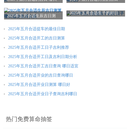
最好
和哪天好
选日子时也要注意避开忌讳。比如5月13日这天虽然宜入宅，但
2025年五月合适生子的好日
2025年五月合适生辰吉日测
忌嫁娶安床，要是正巧要办喜事就得注意了。还有就是要避开和
子
算 哪日适合生肖女孩
自己生肖相冲的日子，比如属蛇的朋友最好避开5月16日。记住
2025年五月合适提车的最佳日期
这些细节，搬家才能顺顺利利，你说是不是？
2025年五月合适开工的吉日测算
搬家前的准备工作
2025年五月合适开工日子吉利推荐
2025年五月合适开工日及吉利日期分析
选好了吉日，准备工作也要跟上！提前打包好东西，联系好搬家
公司，新家做好清洁。吉日当天可以先把锅碗瓢盆搬进去，象征
2025年五月合适开工吉日查询 哪日适宜
衣食无忧。记得在吉时把床铺好，这样当晚就能睡个好觉。这些
2025年五月合适开业的吉日查询哪日
细节做到位，好日子才能发挥最大作用，你说对不对？
2025年五月合适开业日测算 哪日好
2025年五月合适开业日子查询吉利哪日
搬家后的注意事项
搬进新家后也别闲着！可以在吉日当天烧一壶开水，寓意财源滚
滚。把窗户都打开通通风，让好运气流转起来。邀请亲朋好友来
热门免费算命抽签
暖房，人气越旺家运越旺！这些习俗虽然简单，但能让新家更有