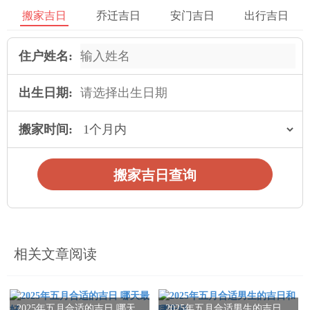
搬家吉日
乔迁吉日
安门吉日
出行吉日
工作日搬家的妙处
住户姓名:
当然啦，工作日搬家也有独特优势。像5月7日周三、16日周五这
些日子，搬家公司没那么忙，服务质量可能更好！而且工作日小
出生日期:
区里人少，电梯不用等，搬东西更顺畅。要是公司请假方便，选
这些日子还能避开周末的搬家高峰，连搬家费都可能更优惠呢！
搬家时间:
搬家时辰也有讲究
搬家吉日查询
除了选日子，时辰也很重要哦！比如5月29日这天上午11点到下
午1点的午时特别吉利。这个时段阳气最旺，搬着家具上楼都有
劲！要是实在赶不上吉时至少尽量在白天搬完，毕竟晚上搬家既
相关文章阅读
不方便又容易影响邻居，你说对吧？
避开这些搬家禁忌
2025年五月合适的吉日 哪天
2025年五月合适男生的吉日