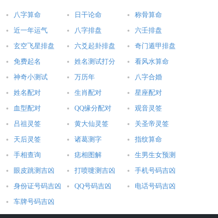
生气，你说是不是很有道理？
八字算命
日干论命
称骨算命
选对搬家吉日就像给新生活开了个好头，2025年五月这些好日子
近一年运气
八字排盘
六壬排盘
可要牢牢记住！无论是上旬的7日、11日，中旬的16日、19日，
玄空飞星排盘
六爻起卦排盘
奇门遁甲排盘
还是下旬的25日、29日、31日，都是经过时间检验的好日子。当
免费起名
姓名测试打分
看风水算命
然啦，最重要的还是保持好心情，毕竟家和万事兴嘛！建议可以
神奇小测试
万历年
八字合婚
把这几个日子记在手机日历里，到时候就不会手忙脚乱啦。新的
一年新的家，愿大家都能在吉日里搬进称心如意的新居！
姓名配对
生肖配对
星座配对
血型配对
QQ缘分配对
观音灵签
本文：
2025年五月合适的吉日 哪天好适宜搬家
吕祖灵签
黄大仙灵签
关圣帝灵签
天后灵签
诸葛测字
指纹算命
手相查询
痣相图解
生男生女预测
眼皮跳测吉凶
打喷嚏测吉凶
手机号码吉凶
身份证号码吉凶
QQ号码吉凶
电话号码吉凶
车牌号码吉凶