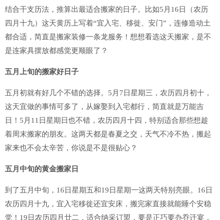
结合干支历法，推算出最适合搬家的日子。比如5月16日（农历
四月十九）这天黄历上写着“宜入宅、移徙、安门”，连修造动土
都合适，简直是搬家装修一条龙服务！想想看选这天搬家，是不
是连家具摆放都感觉更顺眼了？
五月上旬的搬家好日子
五月初就有好几个不错的选择。5月7日星期三，农历四月初十，
这天宜做的事情可多了，从嫁娶到入宅都行，简直就是万能吉
日！5月11日星期日也不错，农历四月十四，特别适合那些想趁
着周末搬家的朋友。这两天都是春夏之交，天气不冷不热，搬起
家来也不会太辛苦，你说是不是很贴心？
五月中旬的黄金搬家日
到了五月中旬，16日星期五和19日星期一这两天特别亮眼。16日
农历四月十九，宜入宅移徙还宜安床，搬完家直接就能睡个安稳
觉！19日农历四月廿二，适合纳采订盟，要是正巧要办乔迁宴，