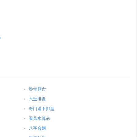
吗
称骨算命
六壬排盘
奇门遁甲排盘
看风水算命
八字合婚