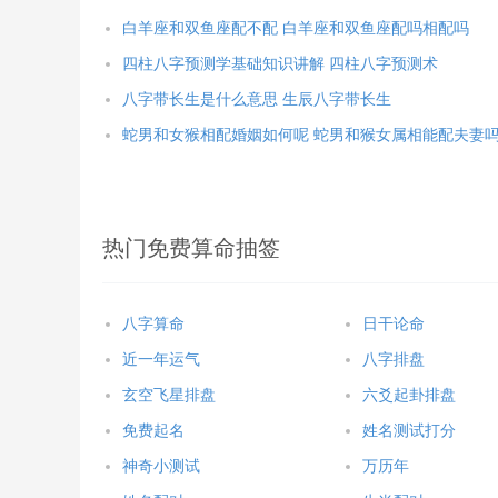
白羊座和双鱼座配不配 白羊座和双鱼座配吗相配吗
四柱八字预测学基础知识讲解 四柱八字预测术
八字带长生是什么意思 生辰八字带长生
蛇男和女猴相配婚姻如何呢 蛇男和猴女属相能配夫妻
热门免费算命抽签
八字算命
日干论命
近一年运气
八字排盘
玄空飞星排盘
六爻起卦排盘
免费起名
姓名测试打分
神奇小测试
万历年