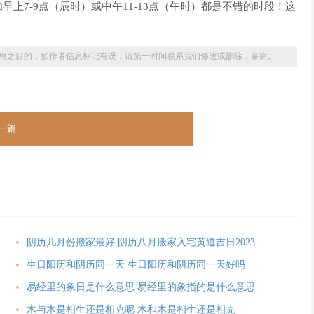
上7-9点（辰时）或中午11-13点（午时）都是不错的时段！这
息之目的，如作者信息标记有误，请第一时间联系我们修改或删除，多谢。
一篇
阴历几月份搬家最好 阴历八月搬家入宅黄道吉日2023
生日阳历和阴历同一天 生日阳历和阴历同一天好吗
易经里的象日是什么意思 易经里的象指的是什么意思
木与木是相生还是相克呢 木和木是相生还是相克