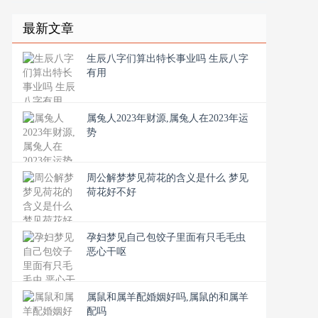
最新文章
生辰八字们算出特长事业吗 生辰八字
有用
属兔人2023年财源,属兔人在2023年运
势
周公解梦梦见荷花的含义是什么 梦见
荷花好不好
孕妇梦见自己包饺子里面有只毛毛虫
恶心干呕
属鼠和属羊配婚姻好吗,属鼠的和属羊
配吗