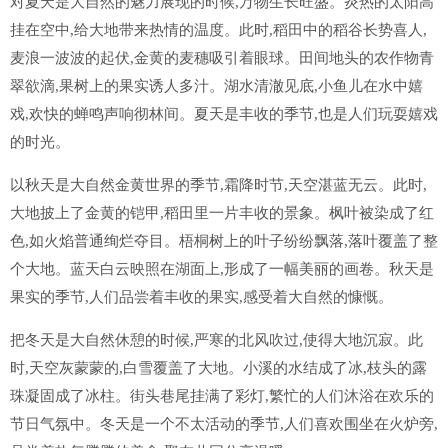
对夏天是大自然的魅力展现的时候,万物生长旺盛。炎热的太阳高
挂在空中,给大地带来热情的温度。此时,稻田中的稻谷长势喜人,
麦浪一波波的起伏,金黄的麦穗吸引着眼球。田间地头的农作物青
翠欲滴,果树上的果实诱人多汁。湖水清澈见底,小鱼儿在水中嬉
戏,欢快的蝉鸣声响彻林间。夏天是丰收的季节,也是人们玩耍嬉戏
的时光。
以秋天是大自然金黄世界的季节,霜降时节,天空湛蓝无云。此时,
大地披上了金黄的铠甲,稻田里一片丰收的景象。枫叶被染成了红
色,如火焰普通绚烂夺目。梧桐树上的叶子纷纷飘落,落叶覆盖了整
个大地。蓝天白云映照在湖面上,形成了一幅美丽的画卷。秋天是
果实的季节,人们品尝着丰收的果实,感受着大自然的慷慨。
把冬天是大自然休憩的时候,严寒的北风吹过,使得大地沉寂。此
时,天空灰蒙蒙的,白雪覆盖了大地。小溪的水结成了冰,枝头的露
珠凝固成了冰柱。街头巷尾挂满了彩灯,繁忙的人们沐浴在欢乐的
节日气氛中。冬天是一个不太活动的季节,人们喜欢围坐在火炉旁,