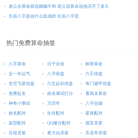
老公去算命就说婚姻不和 老公说算命说他活不了多久
生辰八字是由什么组成的 生辰八字是
热门免费算命抽签
八字算命
日干论命
称骨算命
近一年运气
八字排盘
六壬排盘
玄空飞星排盘
六爻起卦排盘
奇门遁甲排盘
免费起名
姓名测试打分
看风水算命
神奇小测试
万历年
八字合婚
姓名配对
生肖配对
星座配对
血型配对
QQ缘分配对
观音灵签
吕祖灵签
黄大仙灵签
关圣帝灵签