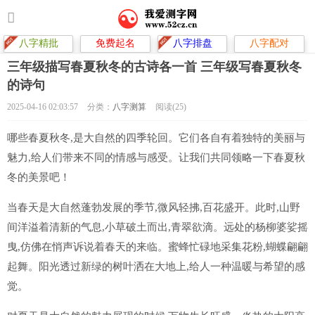
八字精批
免费起名
八字排盘
八字配对
三年级描写春夏秋冬的古诗各一首 三年级写春夏秋冬
的诗句
2025-04-16 02:03:57
分类：
八字测算
阅读(25)
哪些春夏秋冬,是大自然的四季轮回。它们各自有着独特的美丽与
魅力,给人们带来不同的情感与感受。让我们共同领略一下春夏秋
冬的美景吧！
当春天是大自然蓬勃发展的季节,微风轻拂,百花盛开。此时,山野
间洋溢着清新的气息,小草破土而出,青翠欲滴。远处的杨柳婆娑摇
曳,仿佛在悄声诉说着春天的来临。蜜蜂忙碌地采集花粉,蝴蝶翩翩
起舞。阳光透过新绿的树叶洒在大地上,给人一种温暖与希望的感
觉。