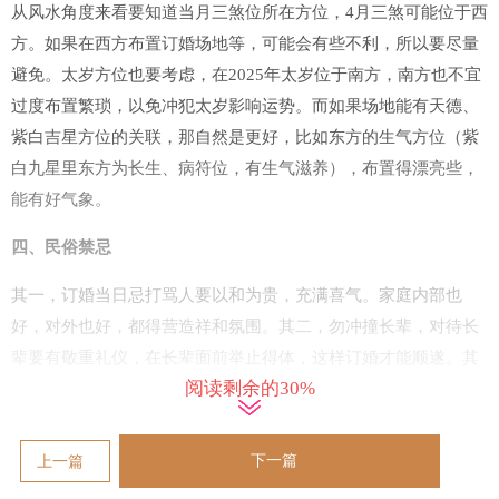
从风水角度来看要知道当月三煞位所在方位，4月三煞可能位于西
方。如果在西方布置订婚场地等，可能会有些不利，所以要尽量
避免。太岁方位也要考虑，在2025年太岁位于南方，南方也不宜
过度布置繁琐，以免冲犯太岁影响运势。而如果场地能有天德、
紫白吉星方位的关联，那自然是更好，比如东方的生气方位（紫
白九星里东方为长生、病符位，有生气滋养），布置得漂亮些，
能有好气象。
四、民俗禁忌
其一，订婚当日忌打骂人要以和为贵，充满喜气。家庭内部也
好，对外也好，都得营造祥和氛围。其二，勿冲撞长辈，对待长
辈要有敬重礼仪，在长辈面前举止得体，这样订婚才能顺遂。其
阅读剩余的30%
三，禁用黑白等素色大规模布置，因为订婚是喜庆之事，红色为
主色调才符合传统。
下一篇
上一篇
五、建议意见