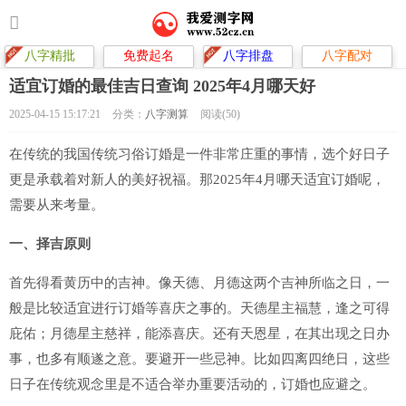
八字精批
免费起名
八字排盘
八字配对
适宜订婚的最佳吉日查询 2025年4月哪天好
2025-04-15 15:17:21
分类：
八字测算
阅读(50)
在传统的我国传统习俗订婚是一件非常庄重的事情，选个好日子
更是承载着对新人的美好祝福。那2025年4月哪天适宜订婚呢，
需要从来考量。
一、择吉原则
首先得看黄历中的吉神。像天德、月德这两个吉神所临之日，一
般是比较适宜进行订婚等喜庆之事的。天德星主福慧，逢之可得
庇佑；月德星主慈祥，能添喜庆。还有天恩星，在其出现之日办
事，也多有顺遂之意。要避开一些忌神。比如四离四绝日，这些
日子在传统观念里是不适合举办重要活动的，订婚也应避之。