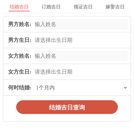
如果要结合八字命理看这还得看新人双方的八字合婚情况，根据
结婚吉日
订婚吉日
领证吉日
嫁娶吉日
八字所缺所喜来调整日子。比如一方八字喜木，那在东方方位布
置些绿植，或者选择木气旺的日子更好。从环境因素讲，订婚场
男方姓名:
地周边得安静、整洁、有生气。像是在公园附近办婚礼，空气好
又有自然生机。而且要符合当地习俗，不同地方习俗有区别，比
男方生日:
如有的地方忌在无月之日订婚，所以要根据实际来定。
女方姓名:
适宜订婚的最佳吉日查询 2025年4月哪天好是非常重要的。这不
仅关乎传统的习俗和风水，也影响着新人的心情和未来的运势。
女方生日:
选好日子，订婚之事才能圆满如意，新人开启幸福甜蜜的新生
活，让这份美好长久延续。
何时结婚:
本文：
适宜订婚的最佳吉日查询 2025年4月哪天好
结婚吉日查询