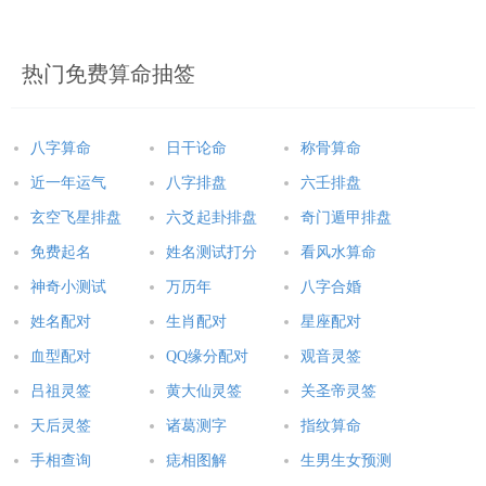
热门免费算命抽签
八字算命
日干论命
称骨算命
近一年运气
八字排盘
六壬排盘
玄空飞星排盘
六爻起卦排盘
奇门遁甲排盘
免费起名
姓名测试打分
看风水算命
神奇小测试
万历年
八字合婚
姓名配对
生肖配对
星座配对
血型配对
QQ缘分配对
观音灵签
吕祖灵签
黄大仙灵签
关圣帝灵签
天后灵签
诸葛测字
指纹算命
手相查询
痣相图解
生男生女预测