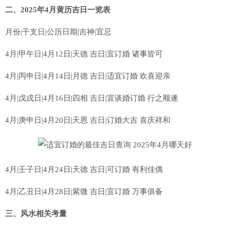
二、2025年4月黄历吉日一览表
月份|干支日|公历日期|吉神|宜忌
4月|甲午日|4月12日|天德 吉日|宜订婚 诸事皆可
4月|丙申日|4月14日|月德 吉日|适宜订婚 欢喜迎亲
4月|戊戌日|4月16日|四相 吉日|宜谈婚订婚 行之顺遂
4月|庚申日|4月20日|天恩 吉日|订婚大吉 喜庆祥和
4月|壬子日|4月24日|天德 吉日|可订婚 有利佳偶
4月|乙丑日|4月28日|紫微 吉日|宜订婚 万事俱备
三、风水相关考量