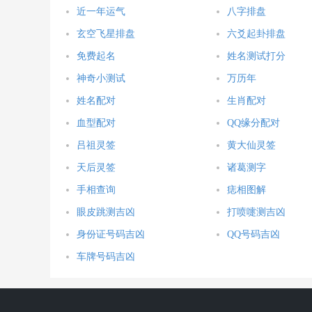
近一年运气
八字排盘
玄空飞星排盘
六爻起卦排盘
免费起名
姓名测试打分
神奇小测试
万历年
姓名配对
生肖配对
血型配对
QQ缘分配对
吕祖灵签
黄大仙灵签
天后灵签
诸葛测字
手相查询
痣相图解
眼皮跳测吉凶
打喷嚏测吉凶
身份证号码吉凶
QQ号码吉凶
车牌号码吉凶