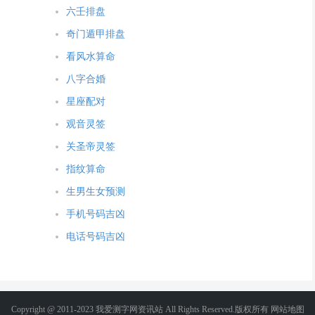
六壬排盘
奇门遁甲排盘
看风水算命
八字合婚
星座配对
观音灵签
关圣帝灵签
指纹算命
生男生女预测
手机号码吉凶
电话号码吉凶
Copyright @ 2011-2023 我爱测字网资讯站 All Rights Reserved.版权所有
网站地图