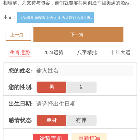
相理解、为支持与包容，他们就能够共同创造幸福美满的婚姻。
本文：
上等属相婚配表山头火 山头火跟什么命相配
下一篇
上一篇
生肖运势
2024运势
八字精批
十年大运
您的姓名:
您的性别:
男
女
出生日期:
感情状态:
单身
有伴
运势查询
重新填写