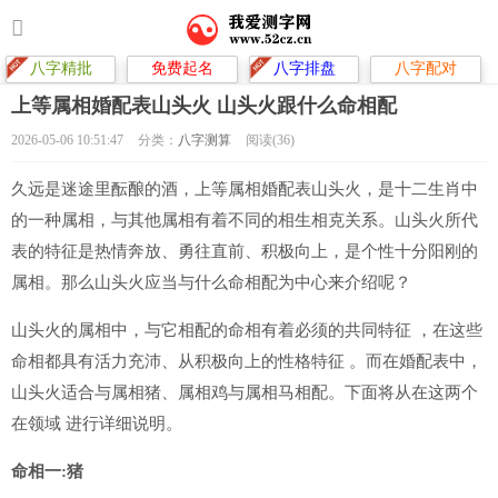
八字精批
免费起名
八字排盘
八字配对
上等属相婚配表山头火 山头火跟什么命相配
2026-05-06 10:51:47
分类：
八字测算
阅读(36)
久远是迷途里酝酿的酒，上等属相婚配表山头火，是十二生肖中
的一种属相，与其他属相有着不同的相生相克关系。山头火所代
表的特征是热情奔放、勇往直前、积极向上，是个性十分阳刚的
属相。那么山头火应当与什么命相配为中心来介绍呢？
山头火的属相中，与它相配的命相有着必须的共同特征 ，在这些
命相都具有活力充沛、从积极向上的性格特征 。而在婚配表中，
山头火适合与属相猪、属相鸡与属相马相配。下面将从在这两个
在领域 进行详细说明。
命相一:猪