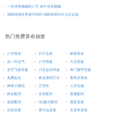
一生没有婚姻的八字 命中没有婚姻
强阳转弱生男孩可信吗 强阳转弱为什么生女孩
热门免费算命抽签
八字算命
日干论命
称骨算命
近一年运气
八字排盘
六壬排盘
玄空飞星排盘
六爻起卦排盘
奇门遁甲排盘
免费起名
姓名测试打分
看风水算命
神奇小测试
万历年
八字合婚
姓名配对
生肖配对
星座配对
血型配对
QQ缘分配对
观音灵签
吕祖灵签
黄大仙灵签
关圣帝灵签