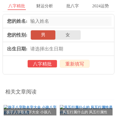
支，代表女性。该例子中的八字预示生一个男性与一个女性。
八字精批
财运分析
批八字
2024运势
3、戊寅年、甲辰月、癸未日、丙午时
您的姓名:
依据四柱八字中的地支与天干，我们可以判断:对年柱的地支是
寅，属于阳支，代表男性;月柱的天干是甲，属于阳干，代表男性;
您的性别:
男
女
日柱的天干是癸，属于阴干，代表女性;时柱的地支是午，属于阳
支，代表男性。该例子中的八字预示生三个男性与一个女性。
出生日期:
六、
八字精批
重新填写
通过四柱八字可以预测生男生女的可能性，通过对年柱、当月
柱、日柱与时柱的分析，可以获得生育男孩或女孩的概率。当
然，八字四柱只是一种预测方法，结果并不必须准确，更多的还
相关文章阅读
是要依据具体情况来定夺。
从希望本文能够给带来部分有关八字四柱预测生男生女的启发与
帮助。
孩子八字取名字大全 小孩八
风五行属什么的 风五行属性