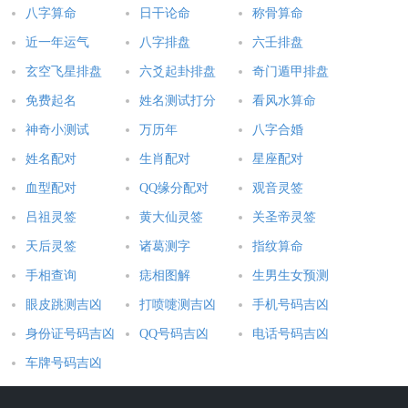
八字算命
日干论命
称骨算命
近一年运气
八字排盘
六壬排盘
玄空飞星排盘
六爻起卦排盘
奇门遁甲排盘
免费起名
姓名测试打分
看风水算命
神奇小测试
万历年
八字合婚
姓名配对
生肖配对
星座配对
血型配对
QQ缘分配对
观音灵签
吕祖灵签
黄大仙灵签
关圣帝灵签
天后灵签
诸葛测字
指纹算命
手相查询
痣相图解
生男生女预测
眼皮跳测吉凶
打喷嚏测吉凶
手机号码吉凶
身份证号码吉凶
QQ号码吉凶
电话号码吉凶
车牌号码吉凶