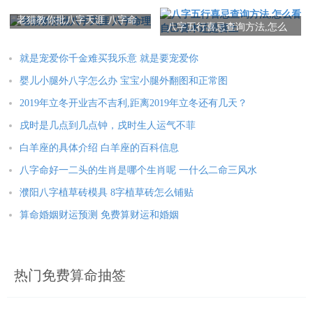
字起名字大全免费
是什么
本文：
四柱八字看生男生女举例 八字四柱如何看
老猫教你批八字天涯 八字命
八字五行喜忌查询方法,怎么
理
看自己喜木还是喜土
就是宠爱你千金难买我乐意 就是要宠爱你
婴儿小腿外八字怎么办 宝宝小腿外翻图和正常图
2019年立冬开业吉不吉利,距离2019年立冬还有几天？
戌时是几点到几点钟，戌时生人运气不菲
白羊座的具体介绍 白羊座的百科信息
八字命好一二头的生肖是哪个生肖呢 一什么二命三风水
濮阳八字植草砖模具 8字植草砖怎么铺贴
算命婚姻财运预测 免费算财运和婚姻
热门免费算命抽签