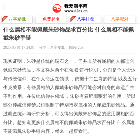
八字精批
免费起名
八字排盘
八字配对
什么属相不能佩戴朱砂饰品求百分比 什么属相不能佩
戴朱砂手链
2026-06-01 17:24:07
分类：
八字测算
阅读(26)
现实证明，朱砂是传统的瑞石之一，但并非所有属相的人都适合
佩戴朱砂饰品，本文将从两个在领域 进行说明，分别是个人命运
与传统信仰。在个人命运在领域 ，依据十二生肖的特征 以及五行
生克关系，有些属相的人佩戴朱砂饰品可能会对自身的命运产生
不利作用。在传统信仰在领域 ，朱砂有着辟邪驱邪的作用，所以
部分传统信仰禁忌也限制了特别指定属相的人佩戴朱砂饰品。通
过调查统计与研究分析，可以得出佩戴朱砂饰品的适用属相的百
分比。想知道更多什么属相不能佩戴朱砂饰品求百分比 什么属相
不能佩戴朱砂手链内容，就来一起查看吧。