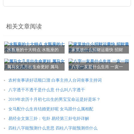
相关文章阅读
水瓶座的十大特点 水瓶座的
家里放什么招财运最快 招财
七个特点
最厉害的10种东西
属马女几月出生命更好 属马
八字一亥是什么生肖 一亥一
女几月出生最旺夫
卯长白毛的生肖
农村丧事讲好话顺口溜 白事主持人台词丧事主持词
八字透干不透干是什么意 什么叫八字透干
2019年农历十月初七出生的男宝宝命运是好是坏？
女马配什么生肖结婚更好呢 女马跟什么属相配
易经全文第三卦：屯卦 易经第三卦屯卦详解
四柱八字能预测什么意思 四柱八字能预测些什么