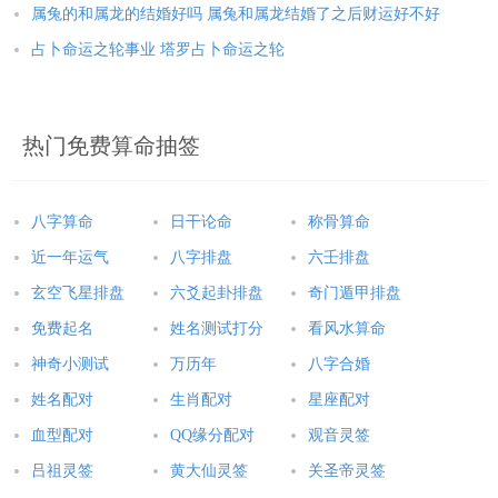
属兔的和属龙的结婚好吗 属兔和属龙结婚了之后财运好不好
占卜命运之轮事业 塔罗占卜命运之轮
热门免费算命抽签
八字算命
日干论命
称骨算命
近一年运气
八字排盘
六壬排盘
玄空飞星排盘
六爻起卦排盘
奇门遁甲排盘
免费起名
姓名测试打分
看风水算命
神奇小测试
万历年
八字合婚
姓名配对
生肖配对
星座配对
血型配对
QQ缘分配对
观音灵签
吕祖灵签
黄大仙灵签
关圣帝灵签