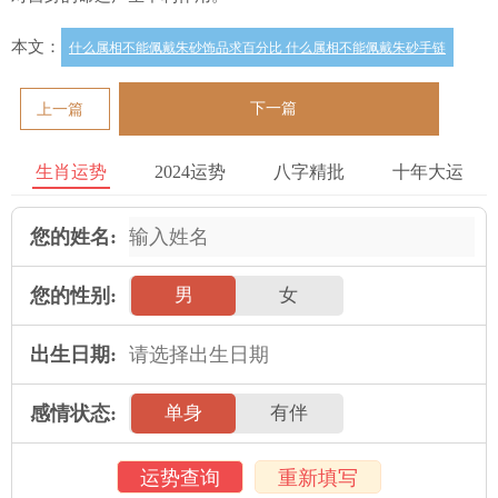
本文：
什么属相不能佩戴朱砂饰品求百分比 什么属相不能佩戴朱砂手链
下一篇
上一篇
生肖运势
2024运势
八字精批
十年大运
您的姓名:
您的性别:
男
女
出生日期:
感情状态:
单身
有伴
运势查询
重新填写