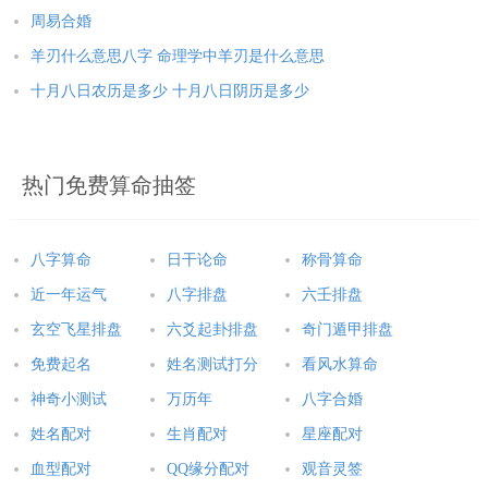
周易合婚
羊刃什么意思八字 命理学中羊刃是什么意思
十月八日农历是多少 十月八日阴历是多少
热门免费算命抽签
八字算命
日干论命
称骨算命
近一年运气
八字排盘
六壬排盘
玄空飞星排盘
六爻起卦排盘
奇门遁甲排盘
免费起名
姓名测试打分
看风水算命
神奇小测试
万历年
八字合婚
姓名配对
生肖配对
星座配对
血型配对
QQ缘分配对
观音灵签