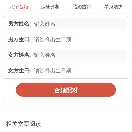
矛盾与冲突，进一步提高婚姻的质量。
八字合婚
姻缘分析
结婚吉日
单身姻缘
【6、6】
男方姓名:
(1)文字说明
(2)文字说明
男方生日:
(3)文字说明
女方姓名:
(4)文字说明
女方生日:
(5)文字说明
对通过对生日来看婚姻方向的测算，可以为我们提供部分有关婚
合婚配对
姻的启示与指引。虽然生日并不能决定一个人的婚姻命运，但认
识自身的特征 与与谐配对的原则，可以为我们选择合适的配偶提
供部分参考。在同时，在婚姻中，我们也需要不断调整与适应，
才能共同创造一个幸福美满的家庭。
相关文章阅读