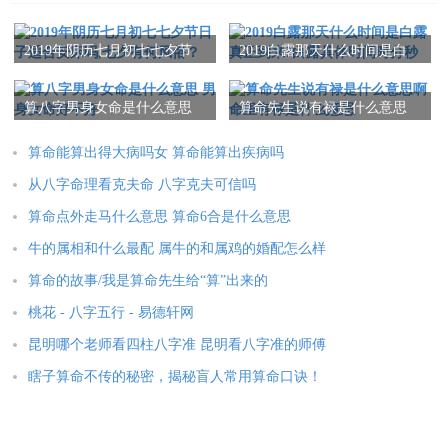
本文：
生日看婚姻方向测算 生日看配偶方向
2019年阴历七月初七七夕节
2019白露那天什么时间是白
日子适合安床吗,七夕有何风
露真正到来?白露具体时间时
俗？
分秒
算八字男身女命是什么意思
算命先生说有禄是什么意思
男身女命好不好
啊 命里有禄是什么意思
算命能算出得大病吗女 算命能算出疾病吗
从八字命理看克夫命 八字克夫可信吗
算命点外走马什么意思 算命6合是什么意思
牛的属相和什么最配 属牛的和属鸡的婚配怎么样
算命的故事/我是算命先生给“算”出来的
桃花 - 八字五行 - 易德轩网
昆明哪个老师看四柱八字准 昆明看八字准的师傅
瞎子算命不传的秘密，揭秘盲人常用算命口诀！