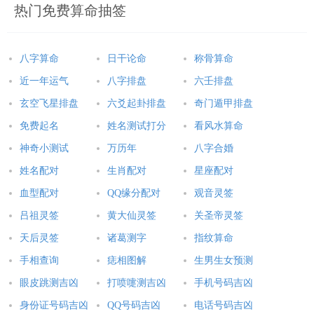
热门免费算命抽签
八字算命
日干论命
称骨算命
近一年运气
八字排盘
六壬排盘
玄空飞星排盘
六爻起卦排盘
奇门遁甲排盘
免费起名
姓名测试打分
看风水算命
神奇小测试
万历年
八字合婚
姓名配对
生肖配对
星座配对
血型配对
QQ缘分配对
观音灵签
吕祖灵签
黄大仙灵签
关圣帝灵签
天后灵签
诸葛测字
指纹算命
手相查询
痣相图解
生男生女预测
眼皮跳测吉凶
打喷嚏测吉凶
手机号码吉凶
身份证号码吉凶
QQ号码吉凶
电话号码吉凶