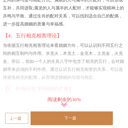
之间的亲与度与相处方式。属鼠的人与属牛的人配对，可以形成
互补，共同进取;属龙的人与属羊的人配对，才能够实现精神上的
共鸣与平衡。通过生肖的配对关系，可以找到适合自己的配偶，
进一步提高婚姻的质量与幸福感。
【4、五行相克相害理论】
当依据五行相克相害理论来看婚姻方向，可以认识到不同五行之
间的相互制约与作用。水克火，木克土，金克木，土克金，火克
金。所以 ，假如一个人的生辰八字中包含了相克的五行，会对婚
姻带来必须的不利作用。通过认识五行相克相害的关系，可以选
择避免相克的配偶，从而增进婚姻的与谐与稳定。
【5、性格特征 对婚姻的作用】
把个体的性格特征 对婚姻方向有着重要的作用。性格外向的人更
阅读剩余的36%
容易与他人建立亲密关系，对婚姻的热情与投入度较高;性格内向
的人更注重自我的发展与自立性，婚姻中更重视个体空间与自
下一篇
上一篇
由。通过认识自己与伴侣的性格特征 ，可以更好地解决婚姻中的