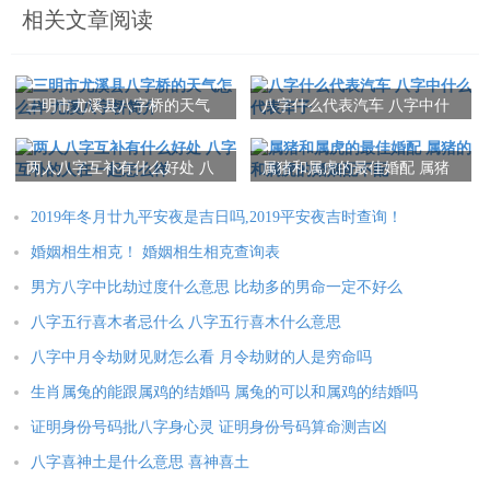
相关文章阅读
三明市尤溪县八字桥的天气
八字什么代表汽车 八字中什
怎么样 尤溪八字桥简介
么代表车子
两人八字互补有什么好处 八
属猪和属虎的最佳婚配 属猪
字互补的人在一起怎么样
的和属虎的婚姻配不配
2019年冬月廿九平安夜是吉日吗,2019平安夜吉时查询！
婚姻相生相克！ 婚姻相生相克查询表
男方八字中比劫过度什么意思 比劫多的男命一定不好么
八字五行喜木者忌什么 八字五行喜木什么意思
八字中月令劫财见财怎么看 月令劫财的人是穷命吗
生肖属兔的能跟属鸡的结婚吗 属兔的可以和属鸡的结婚吗
证明身份号码批八字身心灵 证明身份号码算命测吉凶
八字喜神土是什么意思 喜神喜土