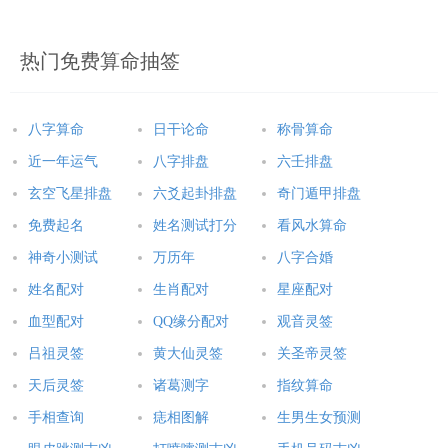
热门免费算命抽签
八字算命
日干论命
称骨算命
近一年运气
八字排盘
六壬排盘
玄空飞星排盘
六爻起卦排盘
奇门遁甲排盘
免费起名
姓名测试打分
看风水算命
神奇小测试
万历年
八字合婚
姓名配对
生肖配对
星座配对
血型配对
QQ缘分配对
观音灵签
吕祖灵签
黄大仙灵签
关圣帝灵签
天后灵签
诸葛测字
指纹算命
手相查询
痣相图解
生男生女预测