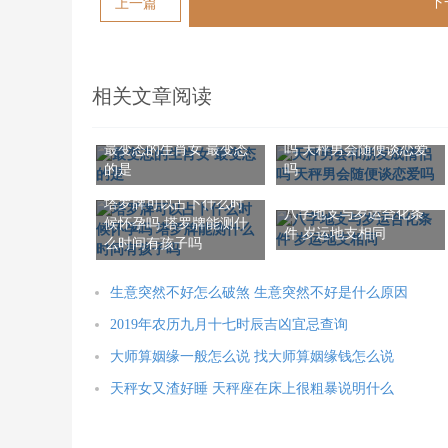
下
上一篇
相关文章阅读
天秤男会和朋友成情侣
最变态的生肖女 最变态
吗 天秤男会随便谈恋爱
的是
吗
塔罗牌可以占卜什么时
八字地支与岁运合化条
候怀孕吗 塔罗牌能测什
件 岁运地支相同
么时间有孩子吗
生意突然不好怎么破煞 生意突然不好是什么原因
2019年农历九月十七时辰吉凶宜忌查询
大师算姻缘一般怎么说 找大师算姻缘钱怎么说
天秤女又渣好睡 天秤座在床上很粗暴说明什么