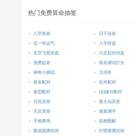
热门免费算命抽签
八字算命
日干论命
近一年运气
八字排盘
玄空飞星排盘
六爻起卦排盘
免费起名
姓名测试打分
神奇小测试
万历年
姓名配对
生肖配对
血型配对
QQ缘分配对
吕祖灵签
黄大仙灵签
天后灵签
诸葛测字
手相查询
痣相图解
眼皮跳测吉凶
打喷嚏测吉凶