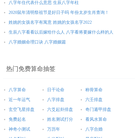
八字年住代表什么意思 生辰八字年柱
2020鼠年清明祭祖节是好日子吗 年份太岁生肖查询！
姓姚的女孩名字有寓意 姓姚的女孩名字2022
生辰八字看看以后嫁给什么人 八字看将要嫁什么样的人
八字婚姻命理口诀 八字婚姻篇
热门免费算命抽签
八字算命
日干论命
称骨算命
近一年运气
八字排盘
六壬排盘
玄空飞星排盘
六爻起卦排盘
奇门遁甲排盘
免费起名
姓名测试打分
看风水算命
神奇小测试
万历年
八字合婚