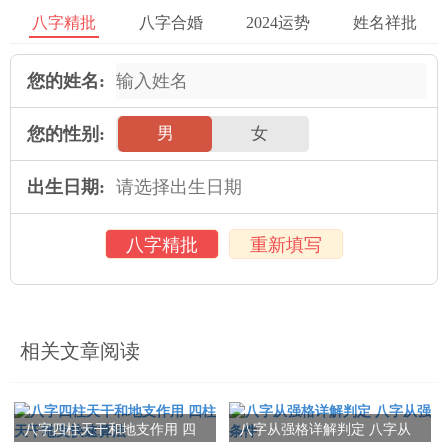
八字精批
八字合婚
2024运势
姓名祥批
4、手相的解读方法
5、手相的实用技巧与注意事项
您的姓名:
四、命理的运用
您的性别:
男
女
从命理学是一门预测与解读命运的学科，它运用广泛，被许多人
出生日期:
用于认识自己与他人的命运。命理学不仅是追求命运的归宿与机
缘的工具，也是一种培养自我认知与智慧的途径。通过命理学的
八字精批
重新填写
学习与运用，人们可以更好地认识自己，规划未来，改进自己的
命运。
本文：
算命的三关是什么意思 命理过三关
相关文章阅读
八字四柱天干和地支作用 四
八字从强格详解判定 八字从