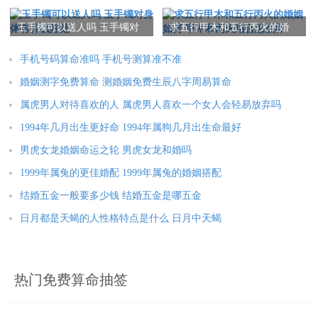
柱天干地支快速算法
强条件
玉手镯可以送人吗 玉手镯对
求五行甲木和五行丙火的婚
身体有什么好处
姻如何 甲木和丙火结合怎么
样
手机号码算命准吗 手机号测算准不准
婚姻测字免费算命 测婚姻免费生辰八字周易算命
属虎男人对待喜欢的人 属虎男人喜欢一个女人会轻易放弃吗
1994年几月出生更好命 1994年属狗几月出生命最好
男虎女龙婚姻命运之轮 男虎女龙和婚吗
1999年属兔的更佳婚配 1999年属兔的婚姻搭配
结婚五金一般要多少钱 结婚五金是哪五金
日月都是天蝎的人性格特点是什么 日月中天蝎
热门免费算命抽签