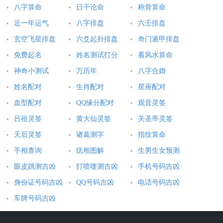
八字算命
日干论命
称骨算命
近一年运气
八字排盘
六壬排盘
玄空飞星排盘
六爻起卦排盘
奇门遁甲排盘
免费起名
姓名测试打分
看风水算命
神奇小测试
万历年
八字合婚
姓名配对
生肖配对
星座配对
血型配对
QQ缘分配对
观音灵签
吕祖灵签
黄大仙灵签
关圣帝灵签
天后灵签
诸葛测字
指纹算命
手相查询
痣相图解
生男生女预测
眼皮跳测吉凶
打喷嚏测吉凶
手机号码吉凶
身份证号码吉凶
QQ号码吉凶
电话号码吉凶
车牌号码吉凶